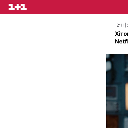
12:11 
Хіто
Netf