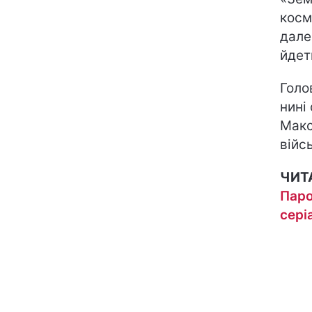
косм
дале
йдеть
Голо
нині
Макс
війс
ЧИТ
Паро
серіа