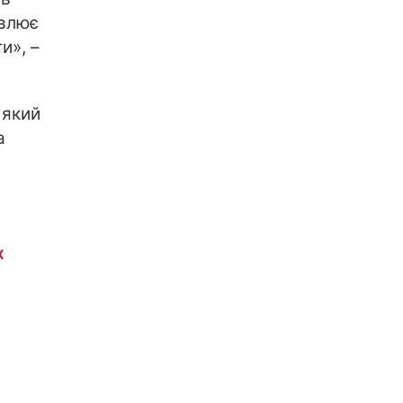
овлює
и», –
 який
а
х