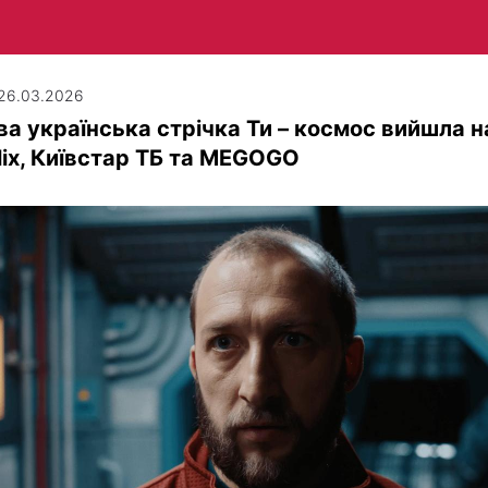
| 26.03.2026
ва українська стрічка Ти – космос вийшла н
lix, Київстар ТБ та MEGOGO