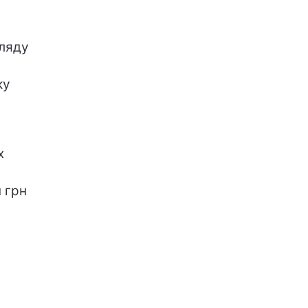
гляду
ку
х
н грн