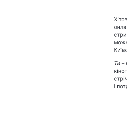
Хіто
онла
стри
можн
Київ
Ти –
кіно
стрі
і по