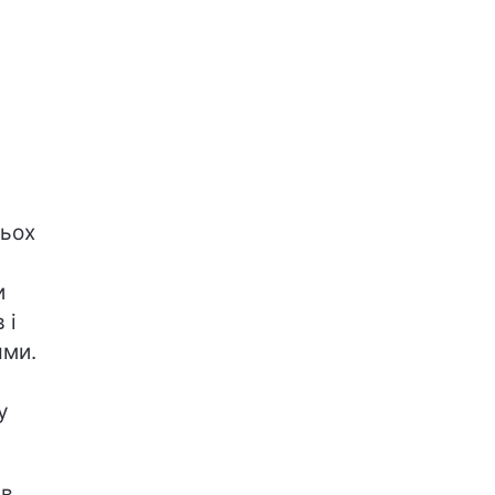
тьох
и
 і
ями.
у
 в