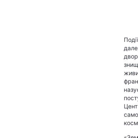
Поді
дале
двор
знищ
живи
фран
назу
пост
Цент
само
косм
«Зем