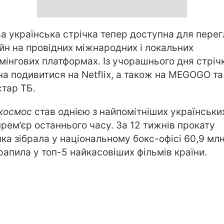
ва українська стрічка тепер доступна для пере
йн на провідних міжнародних і локальних
мінгових платформах. Із учорашнього дня стріч
а подивитися на Netflix, а також на MEGOGO та
стар ТБ.
 космос
став однією з найпомітніших українськи
прем’єр останнього часу. За 12 тижнів прокату
чка зібрала у національному бокс-офісі 60,9 мл
трапила у топ-5 найкасовіших фільмів країни.