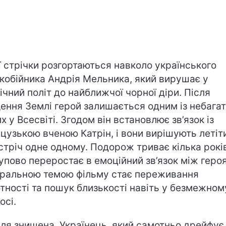
ї стрічки розгортаються навколо українського
кобійника Андрія Мельника, який вирушає у
ічний політ до найближчої чорної діри. Після
ення Землі герой залишається одним із небага
х у Всесвіті. Згодом він встановлює зв’язок із
цузькою вченою Катрін, і вони вирішують летіт
стріч одне одному. Подорож триває кілька років
упово переростає в емоційний зв’язок між геро
ральною темою фільму стає переживання
тності та пошук близькості навіть у безмежном
осі.
ля знищена. Українець, який самотньо дрейфує