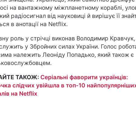
осі на вантажному міжпланетному кораблі, ул
кий радіосигнал від науковиці й вирішує її знайт
ся в анотації на Netflix.
вну роль у стрічці виконав Володимир Кравчук,
 служить у Збройних силах України. Голос робот
има належить Леоніду Попадько, який також є
ьковослужбовцем.
АЙТЕ ТАКОЖ:
Серіальні фаворити українців:
чка слідчих увійшла в топ-10 найпопулярніши
лів на Netflix