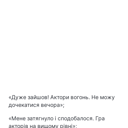
«Дуже зайшов! Актори вогонь. Не можу
дочекатися вечора»;
«Мене затягнуло і сподобалося. Гра
акторів на вищому рівні»;