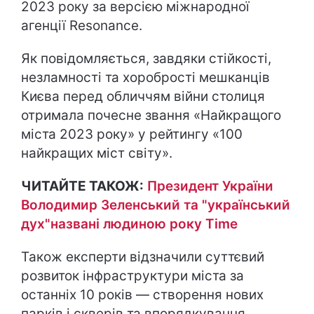
2023 року за версією міжнародної
агенції Resonance.
Як повідомляється, завдяки стійкості,
незламності та хоробрості мешканців
Києва перед обличчям війни столиця
отримала почесне звання «Найкращого
міста 2023 року» у рейтингу «100
найкращих міст світу».
ЧИТАЙТЕ ТАКОЖ:
Президент України
Володимир Зеленський та "український
дух"названі людиною року Time
Також експерти відзначили суттєвий
розвиток інфраструктури міста за
останніх 10 років — створення нових
парків і скверів та впорядкування