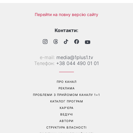
Гороскоп на 10 серпня для
Тигрові креветки з сиром
всіх знаків зодіаку: день,
дорблю: рецепт, який
коли варто сказати те, про
підкорив Instagram
що давно мовчали
Перейти на повну версію сайту
Контакти:
е-mail:
media@1plus1.tv
Телефон:
+38 044 490 01 01