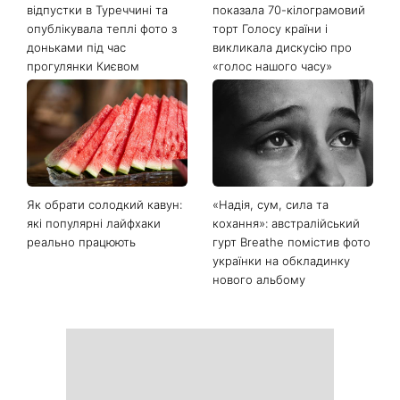
«Вдома краще»: Лілія
«Багато думаю про це»:
Ребрик повернулася з
Наталя Могилевська
відпустки в Туреччині та
показала 70-кілограмовий
опублікувала теплі фото з
торт Голосу країни і
доньками під час
викликала дискусію про
прогулянки Києвом
«голос нашого часу»
Як обрати солодкий кавун:
«Надія, сум, сила та