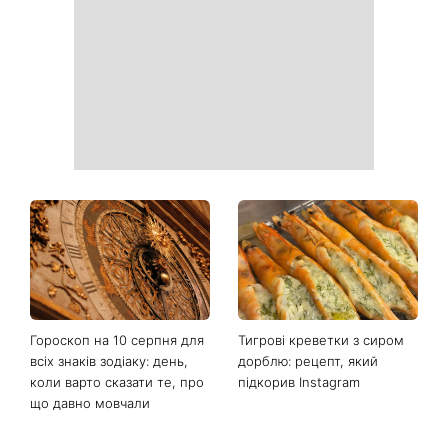
які популярні лайфхаки
кохання»: австралійський
реально працюють
гурт Breathe помістив фото
українки на обкладинку
нового альбому