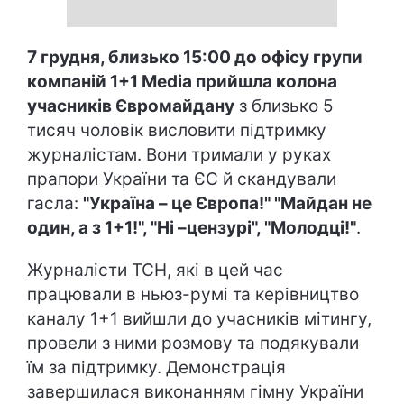
7 грудня, близько 15:00 до офісу групи
компаній 1+1 Media прийшла колона
учасників Євромайдану
з близько 5
тисяч чоловік висловити підтримку
журналістам. Вони тримали у руках
прапори України та ЄС й скандували
гасла:
"Україна – це Європа!" "Майдан не
один, а з 1+1!", "Ні –цензурі", "Молодці!"
.
Журналісти ТСН, які в цей час
працювали в ньюз-румі та керівництво
каналу 1+1 вийшли до учасників мітингу,
провели з ними розмову та подякували
їм за підтримку. Демонстрація
завершилася виконанням гімну України