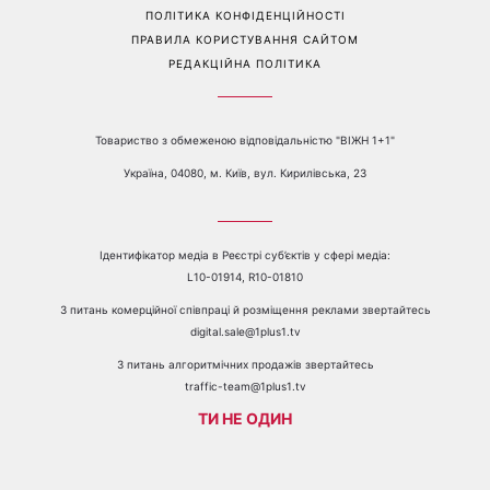
ПОЛІТИКА КОНФІДЕНЦІЙНОСТІ
ПРАВИЛА КОРИСТУВАННЯ САЙТОМ
РЕДАКЦІЙНА ПОЛІТИКА
Товариство з обмеженою відповідальністю "ВІЖН 1+1"
Україна, 04080, м. Київ, вул. Кирилівська, 23
Ідентифікатор медіа в Реєстрі суб’єктів у сфері медіа:
L10-01914, R10-01810
З питань комерційної співпраці й розміщення реклами звертайтесь
digital.sale@1plus1.tv
З питань алгоритмічних продажів звертайтесь
traffic-team@1plus1.tv
ТИ НЕ ОДИН