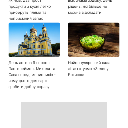
як нові: два прості
всіх знаків зодіаку: день
продукти з кухні легко
рішень, які більше не
приберуть плями та
можна відкладати
неприємний запах
День ангела 9 серпня:
Найпопулярніший салат
Пантелеймон, Микола та
літа: готуємо «Зелену
Сава серед іменинників -
Богиню»
чому цього дня варто
зробити добру справу