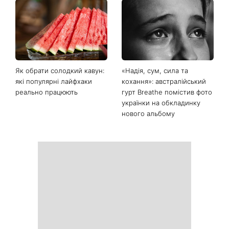
Останні новини
«Вдома краще»: Лілія
«Багато думаю про це»:
Ребрик повернулася з
Наталя Могилевська
відпустки в Туреччині та
показала 70-кілограмовий
опублікувала теплі фото з
торт Голосу країни і
доньками під час
викликала дискусію про
прогулянки Києвом
«голос нашого часу»