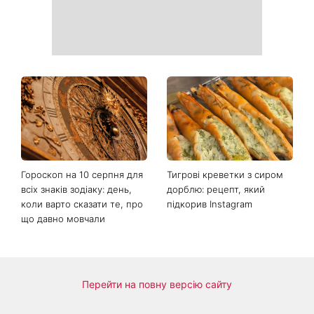
Як обрати солодкий кавун:
«Надія, сум, сила та
які популярні лайфхаки
кохання»: австралійський
реально працюють
гурт Breathe помістив фото
українки на обкладинку
нового альбому