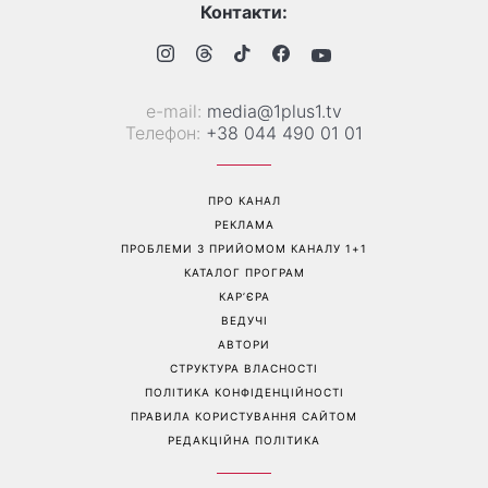
Гороскоп на 10 серпня для
Тигрові креветки з сиром
всіх знаків зодіаку: день,
дорблю: рецепт, який
коли варто сказати те, про
підкорив Instagram
що давно мовчали
Перейти на повну версію сайту
Контакти: