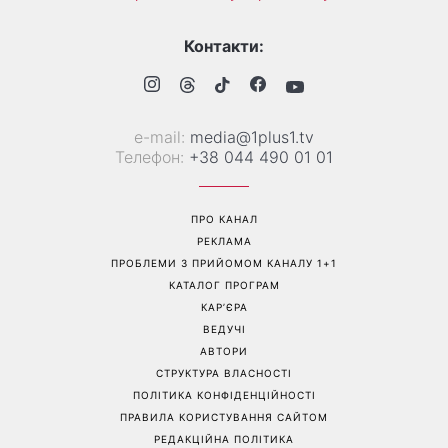
Трендова палітра серпня: 8
«Ніколи не випрошує їжу»:
наймодніших кольорів
Валентина Хамайко
манікюру, які варто
розповіла про собаку,
спробувати вже зараз
якого прихистила на
початку повномасштабної
війни
Перейти на повну версію сайту