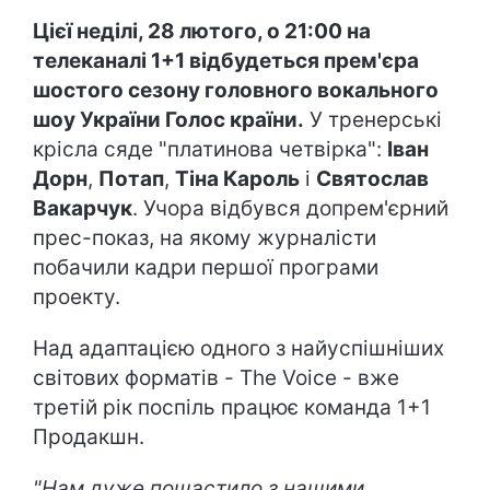
Цієї неділі, 28 лютого, о 21:00 на
телеканалі 1+1 відбудеться прем'єра
шостого сезону головного вокального
шоу України Голос країни.
У тренерські
крісла сяде "платинова четвірка":
Іван
Дорн
,
Потап
,
Тіна Кароль
і
Святослав
Вакарчук
. Учора відбувся допрем'єрний
прес-показ, на якому журналісти
побачили кадри першої програми
проекту.
Над адаптацією одного з найуспішніших
світових форматів - The Voice - вже
третій рік поспіль працює команда 1+1
Продакшн.
"Нам дуже пощастило з нашими