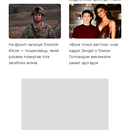
Останні новини
День Незалежності 2026:
Українські зірки, які
чи буде вихідний 24 серпня
приголомшили
схудненням: фото до і після