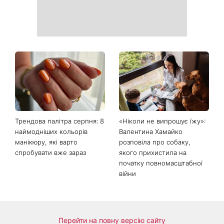
На фронті загинув Олексій
«Вона точно вагітна»: нові
Юков — пошуковець, який
кадри Зендеї з Томом
роками повертав тіла
Голландом викликали
загиблих воїнів
шквал здогадок