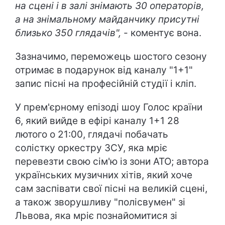
на сцені і в залі знімають 30 операторів,
а на знімальному майданчику присутні
близько 350 глядачів",
- коментує вона.
Зазначимо, переможець шостого сезону
отримає в подарунок від каналу "1+1"
запис пісні на професійній студії і кліп.
У прем'єрному епізоді шоу Голос країни
6, який вийде в ефірі каналу 1+1 28
лютого о 21:00, глядачі побачать
солістку оркестру ЗСУ, яка мріє
перевезти свою сім'ю із зони АТО; автора
українських музичних хітів, який хоче
сам заспівати свої пісні на великій сцені,
а також зворушливу "полісвумен" зі
Львова, яка мріє познайомитися зі