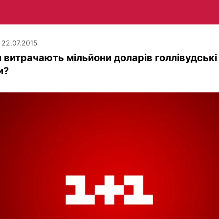
| 22.07.2015
 витрачають мільйони доларів голлівудські
и?