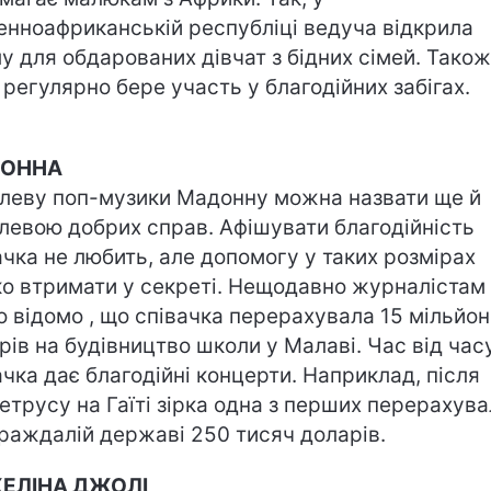
енноафриканській республіці ведуча відкрила
у для обдарованих дівчат з бідних сімей. Також
 регулярно бере участь у благодійних забігах.
ОННА
леву поп-музики Мадонну можна назвати ще й
левою добрих справ. Афішувати благодійність
ачка не любить, але допомогу у таких розмірах
о втримати у секреті. Нещодавно журналістам
о відомо , що співачка перерахувала 15 мільйон
рів на будівництво школи у Малаві. Час від час
ачка дає благодійні концерти. Наприклад, після
етрусу на Гаїті зірка одна з перших перерахув
раждалій державі 250 тисяч доларів.
ЕЛІНА ДЖОЛІ