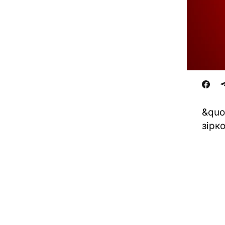
&quo
зірк