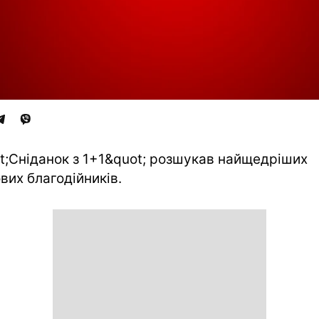
t;Сніданок з 1+1&quot; розшукав найщедріших
ових благодійників.