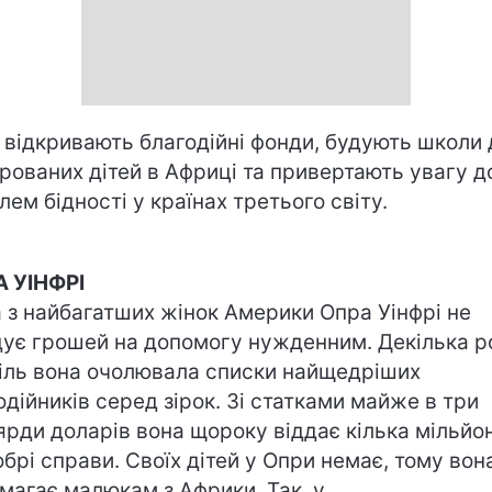
 відкривають благодійні фонди, будують школи 
рованих дітей в Африці та привертають увагу д
лем бідності у країнах третього світу.
 УІНФРІ
 з найбагатших жінок Америки Опра Уінфрі не
ує грошей на допомогу нужденним. Декілька р
іль вона очолювала списки найщедріших
одійників серед зірок. Зі статками майже в три
ярди доларів вона щороку віддає кілька мільйо
обрі справи. Своїх дітей у Опри немає, тому вон
магає малюкам з Африки. Так, у