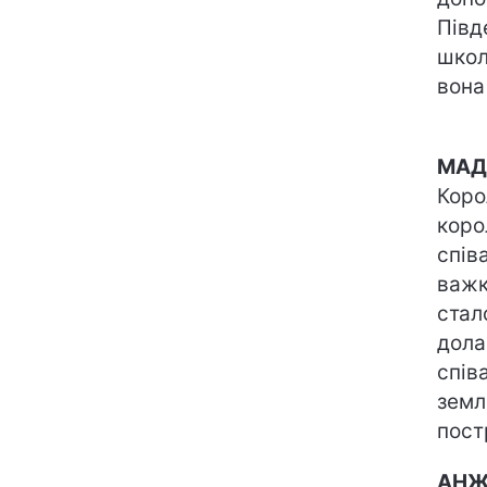
Півд
школ
вона
МАД
Коро
коро
спів
важк
стал
дола
спів
земл
пост
АНЖ