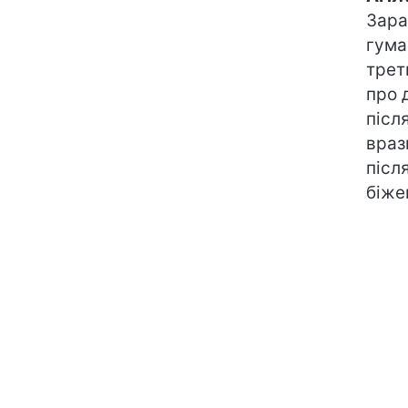
Зара
гума
трет
про 
післ
враз
післ
біже