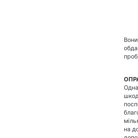
Вони
обда
проб
ОПРА
Одна
шкод
посп
благ
міль
на д
допо