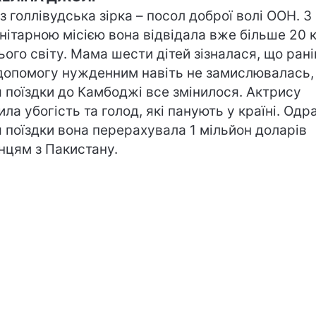
з голлівудська зірка – посол доброї волі ООН. З
нітарною місією вона відвідала вже більше 20 
ього світу. Мама шести дітей зізналася, що ран
допомогу нужденним навіть не замислювалась,
я поїздки до Камбоджі все змінилося. Актрису
ила убогість та голод, які панують у країні. Одр
я поїздки вона перерахувала 1 мільйон доларів
нцям з Пакистану.