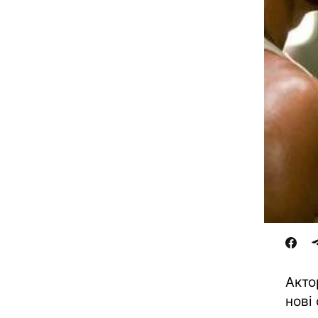
Акто
нові