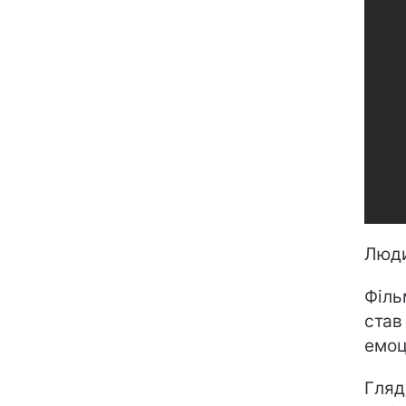
Люди
Філь
ста
емоц
Гляд