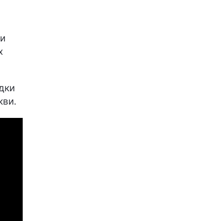
ки
х
дки
кви.