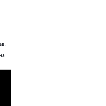
ав.
на