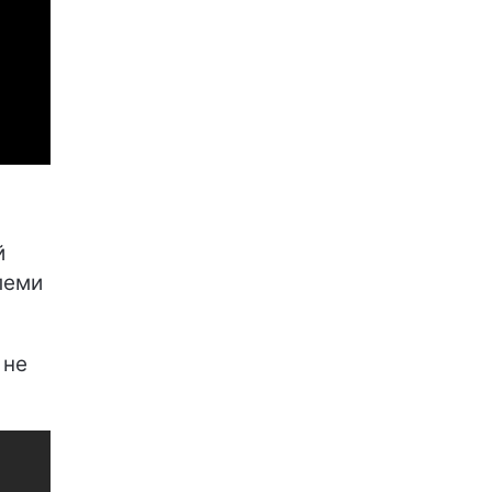
й
леми
 не