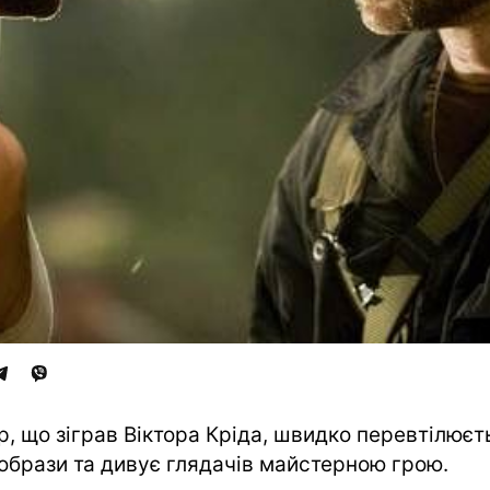
р, що зіграв Віктора Кріда, швидко перевтілюєт
 образи та дивує глядачів майстерною грою.