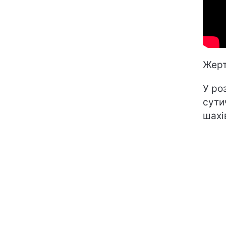
Жерт
У ро
сути
шахів