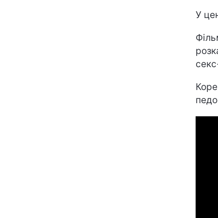
У це
Філь
розк
секс
Коре
педо