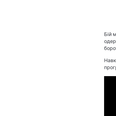
Бій 
одер
боро
Навк
прог