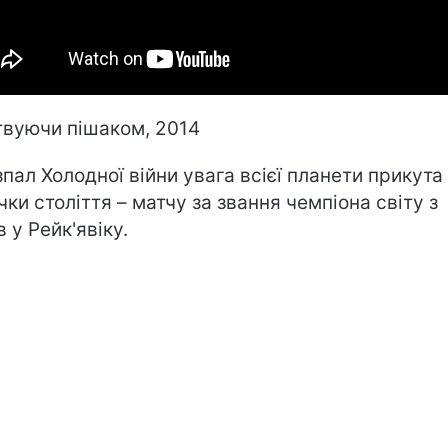
вуючи пішаком, 2014
зпал Холодної війни увага всієї планети прикута
чки століття – матчу за звання чемпіона світу з
 у Рейк'явіку.