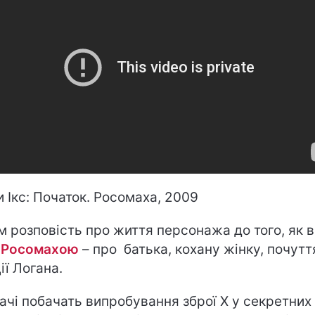
 Ікс: Початок. Росомаха, 2009
м розповість про життя персонажа до того, як в
в
Росомахою
– про батька, кохану жінку, почутт
ії Логана.
ачі побачать випробування зброї Х у секретних