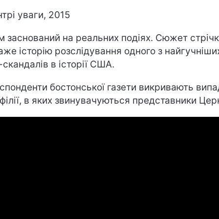
нтрі уваги, 2015
м заснований на реальних подіях. Сюжет стріч
аже історію розслідування одного з найгучніши
-скандалів в історії США.
спонденти бостонської газети викривають випа
філії, в яких звинувачуються представники Цер