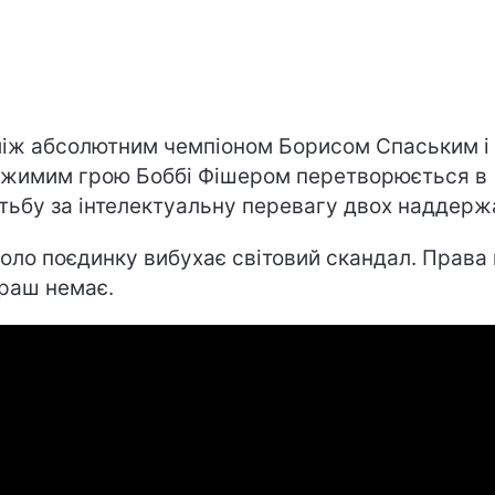
між абсолютним чемпіоном Борисом Спаським і
жимим грою Боббі Фішером перетворюється в
тьбу за інтелектуальну перевагу двох наддерж
оло поєдинку вибухає світовий скандал. Права 
раш немає.