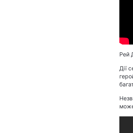
Рей 
Дії 
геро
бага
Незв
може