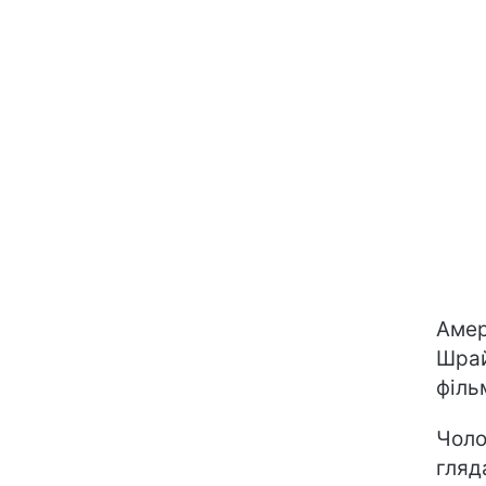
Амер
Шрай
філь
Чоло
гляд