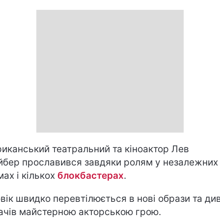
иканський театральний та кіноактор Лев
бер прославився завдяки ролям у незалежних
мах і кількох
блокбастерах
.
вік швидко перевтілюється в нові образи та ди
ачів майстерною акторською грою.