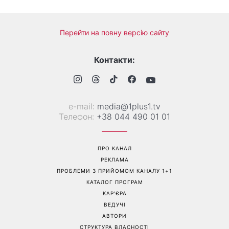
Більше не приховує кохану:
Гороскоп на 8 серпня для
Володимир Дантес вперше
всіх знаків зодіаку: кому
відкрито показався з новою
повернеться удача, а кому
обраницею
варто сказати «ні»