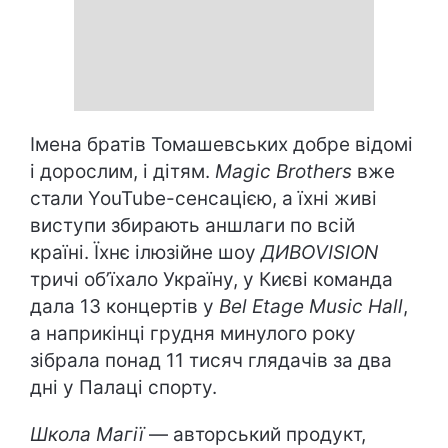
Імена братів Томашевських добре відомі
і дорослим, і дітям.
Magic Brothers
вже
стали YouTube-сенсацією, а їхні живі
виступи збирають аншлаги по всій
країні. Їхнє ілюзійне шоу
ДИВОVISION
тричі об’їхало Україну, у Києві команда
дала 13 концертів у
Bel Etage Music Hall
,
а наприкінці грудня минулого року
зібрала понад 11 тисяч глядачів за два
дні у Палаці спорту.
Школа Магії
— авторський продукт,