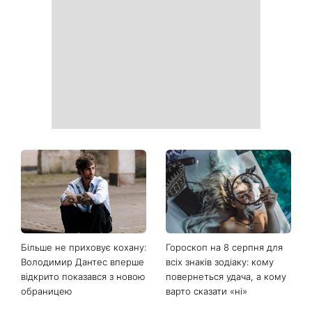
Ваші дані можуть бути на
Софія Ротару нарешті
чеку: Укрпошта почала
показалася публіці: як зараз
друкувати персональну
виглядає легендарна 79-
інформацію в
річна співачка
розрахункових квитанціях
Коли немає кондиціонера:
Погода різко зміниться на
3 прості способи
вихідних: у яких областях
охолодити квартиру в
України вдарять зливи з
спеку
градом