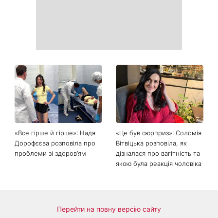
Головний стильний тренд
Не відкладайте до вересня:
соцмереж: чому
що обов'язково потрібно
мініспідниця з паєтками
зробити на ділянці у серпні
підкорила Instagram
2026