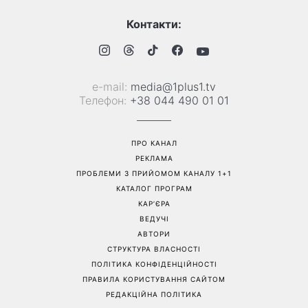
«Все гірше й гірше»: Надя
«Це був сюрприз»: Соломія
Дорофєєва розповіла про
Вітвіцька розповіла, як
проблеми зі здоров’ям
дізналася про вагітність та
якою була реакція чоловіка
Перейти на повну версію сайту
Контакти:
е-mail:
media@1plus1.tv