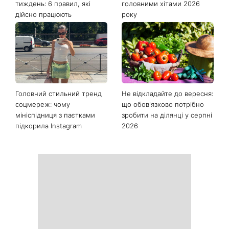
Останні новини
Як почати бігати після 35
Рейтинги зашкалюють: 3
років і не кинути це через
турецькі серіали, які стали
тиждень: 6 правил, які
головними хітами 2026
дійсно працюють
року