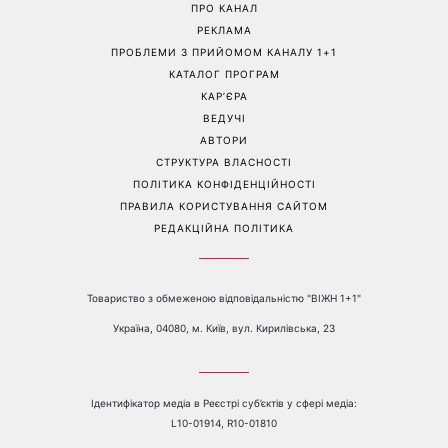
Справа не в немитому
«Вже доросла людина»:
посуді: психологиня
Людмила Барбір показала
пояснила, чому насправді
рідкісні сімейні фото з 14-
пари сваряться через
річним сином і зворушила
побут
Мережу
Перейти на повну версію сайту
Контакти:
е-mail:
media@1plus1.tv
Телефон:
+38 044 490 01 01
ПРО КАНАЛ