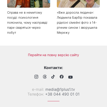
зробити добру справу