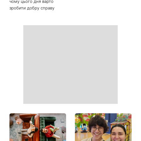
Білі кросівки знову будуть
Гороскоп на 9 серпня для
як нові: два прості
всіх знаків зодіаку: день
продукти з кухні легко
рішень, які більше не
приберуть плями та
можна відкладати
неприємний запах
День ангела 9 серпня:
Найпопулярніший салат
Пантелеймон, Микола та
літа: готуємо «Зелену
Сава серед іменинників -
Богиню»
чому цього дня варто