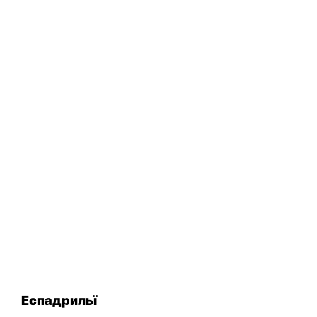
Еспадрильї