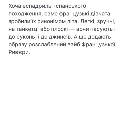
Хоча еспадрильї іспанського
походження, саме французькі дівчата
зробили їх синонімом літа. Легкі, зручні,
на танкетці або плоскі — вони пасують і
до суконь, і до джинсів. А ще додають
образу розслаблений вайб Французької
Рив’єри.