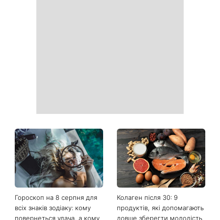
Софія Ротару нарешті
Коли немає кондиціонера:
показалася публіці: як зараз
3 прості способи
виглядає легендарна 79-
охолодити квартиру в
річна співачка
спеку
Погода різко зміниться на
Більше не приховує кохану:
вихідних: у яких областях
Володимир Дантес вперше
України вдарять зливи з
відкрито показався з новою
градом
обраницею