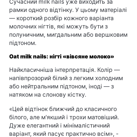
Сучасний milk nails уже виходить за
рамки одного відтінку. У цьому матеріалі
— короткий розбір кожного варіанта
молочних нігтів, які можуть бути з
полуничним, мигдальним або вершковим
підтоном.
Oat milk nails: нігті «вівсяне молоко»
Найкласичніша інтерпретація. Колір —
напівпрозорий білий з легким холодним
або нейтральним підтоном, іноді — з
натяком на слонову кістку.
«Цей відтінок ближчий до класичного
білого, але м'якший і трохи матовіший.
Дуже елегантний і мінімалістичний
варіант, який пасує практично всім», -