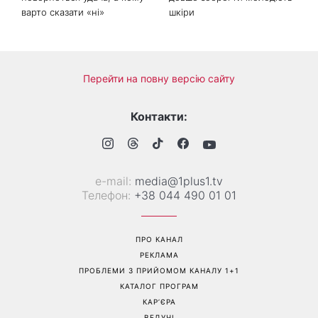
Гороскоп на 8 серпня для
Колаген після 30: 9
всіх знаків зодіаку: кому
продуктів, які допомагають
повернеться удача, а кому
довше зберегти молодість