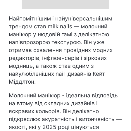
Найпомітнішим і найуніверсальнішим
трендом став milk nails — молочний
манікюр у нюдовій гамі з делікатною
напівпрозорою текстурою. Він уже
отримав схвалення провідних модних
редакторів, інфлюенсерів і зіркових
модниць, а також став одним з
найулюбленіших nail-дизайнів Кейт
Міддлтон.
Молочний манікюр - ідеальна відповідь
на втому від складних дизайнів і
яскравих кольорів. Він делікатно
підкреслює акуратність і витонченість —
якості, які у 2025 році цінуються