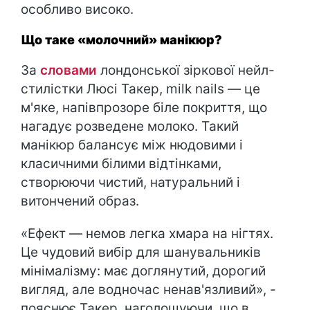
особливо високо.
Що таке «молочний» манікюр?
За
словами
лондонської зіркової нейл-
стилістки Люсі Такер, milk nails — це
м'яке, напівпрозоре біле покриття, що
нагадує розведене молоко. Такий
манікюр балансує між нюдовими і
класичними білими відтінками,
створюючи чистий, натуральний і
витончений образ.
«Ефект — немов легка хмара на нігтях.
Це чудовий вибір для шанувальників
мінімалізму: має доглянутий, дорогий
вигляд, але водночас ненав'язливий», -
пояснює Такер, наголошуючи, що в