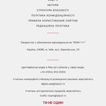
варто сказати «ні»
шкіри
Перейти на повну версію сайту
Контакти:
е-mail:
media@1plus1.tv
Телефон:
+38 044 490 01 01
ПРО КАНАЛ
РЕКЛАМА
ПРОБЛЕМИ З ПРИЙОМОМ КАНАЛУ 1+1
КАТАЛОГ ПРОГРАМ
КАР’ЄРА
ВЕДУЧІ