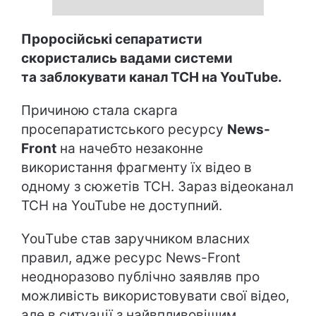
Проросійські сепаратисти
скористались вадами системи
та заблокувати канал ТСН на YouTube.
Причиною стала скарга
просепаратистського ресурсу
News-
Front
на начебто незаконне
використання фрагменту їх відео в
одному з сюжетів ТСН. Зараз відеоканал
ТСН на YouTube не доступний.
YouТube став заручником власних
правил, адже ресурс News-Front
неодноразово публічно заявляв про
можливість використовувати свої відео,
але в ситуації з найвпливовішим