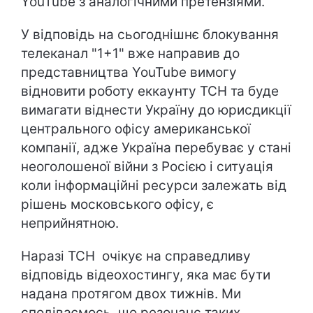
YouTube з аналогічними претензіями.
У відповідь на сьогоднішнє блокування
телеканал "1+1" вже направив до
представництва YouTube вимогу
відновити роботу еккаунту ТСН та буде
вимагати віднести Україну до юрисдикції
центрального офісу американської
компанії, адже Україна перебуває у стані
неоголошеної війни з Росією і ситуація
коли інформаційні ресурси залежать від
рішень московського офісу, є
неприйнятною.
Наразі ТСН очікує на справедливу
відповідь відеохостингу, яка має бути
надана протягом двох тижнів. Ми
сподіваємось, що резонанс таких