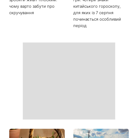
Ідеальні сусіди чи
Задають настрій літньому
небезпечні злочинці: на 1+1
гардеробу: 8 стильних
Україна покажуть новий
речей, які зараз в тренді
серіал Сплетені
таємницею Гросс-Пойнт
Яка вправа допоможе
Фортуна змінить правила
зробити живіт плоским:
гри: чотири знаки