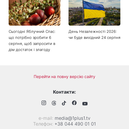
чому варто забути про
китайського гороскопу,
скручування
для яких із 7 серпня
починається особливий
період