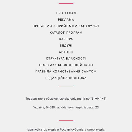
Сьогодні Яблучний Спас:
День Незалежності 2026:
що потрібно зробити 6
чи буде вихідний 24 серпня
серпня, щоб запросити в
дім достаток і злагоду
Перейти на повну версію сайту
Контакти:
е-mail:
media@1plus1.tv
Телефон:
+38 044 490 01 01