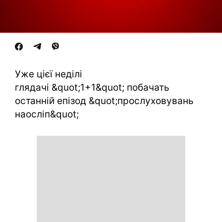
Уже цієї неділі
глядачі &quot;1+1&quot; побачать
останній епізод &quot;прослуховувань
наосліп&quot;