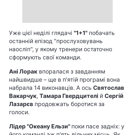
Уже цієї неділі глядачі
"1+1"
побачать
останній епізод "прослуховувань
наосліп", у якому тренери остаточно
сформують свої команди.
Ані Лорак
впоралася з завданням
найшвидше – ще в п'ятій програмі вона
набрала 14 виконавців. А ось
Святослав
Вакарчук
,
Тамара Гвердцителі
й
Сергій
Лазарєв
продовжать боротися за
голоси.
Лідер "Океану Ельзи"
поки пасе задніх: у
його команді аж п'ять вільних місць. Як