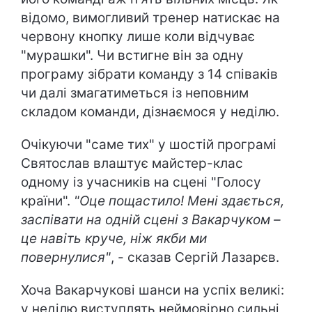
відомо, вимогливий тренер натискає на
червону кнопку лише коли відчуває
"мурашки". Чи встигне він за одну
програму зібрати команду з 14 співаків
чи далі змагатиметься із неповним
складом команди, дізнаємося у неділю.
Очікуючи "саме тих" у шостій програмі
Святослав влаштує майстер-клас
одному із учасників на сцені "Голосу
країни".
"Оце пощастило! Мені здається,
заспівати на одній сцені з Вакарчуком –
це навіть круче, ніж якби ми
повернулися"
, - сказав Сергій Лазарєв.
Хоча Вакарчукові шанси на успіх великі:
у неділю виступлять неймовірно сильні