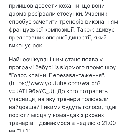
прийшов довести коханій, що вони
дарма розірвали стосунки. Учасник
спробує зачепити тренерів виконанням
французької композиції. Також здивує
представник оперної династії, який
виконує рок.
Найнеочікуванішим стане поява у
програмі бабусі із відомого промо шоу
"Голос країни. Перезавантаження".
(https://www.youtube.com/watch?
v=JATL96aYC_U). До кого потрапить
учасниця, на яку тренери полювали
найдовше? І якими будуть голоси, гідні
посісти місця у командах зіркових
тренерів – дізнаємося в неділю о 21.00
на "1+1".