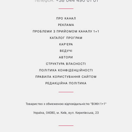
Колаген після 30: 9
Як носити найлегше
продуктів, які допомагають
закрите взуття літа: 3
довше зберегти молодість
стильні поєднання з
шкіри
мокасинами
Перейти на повну версію сайту
Контакти:
е-mail:
media@1plus1.tv
Телефон:
+38 044 490 01 01