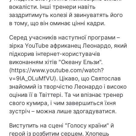
вокалісти. Інші тренери навіть
заздритимуть колезі й звинуватять його
в тому, що він оминає цінні кадри.
Серед учасників наступної програми –
зірка YouTube африканец Леонардо, який
підкорив інтернет-користувачів
виконанням хітів "Океану Ельзи".
(https://www.youtube.com/watch?
v=9IA_OLuMfVU). Цікаво, що Святослав
знайомий із творчістю Леонардо і високо
оцінив її в Твіттері. Та чи впізнає тренер
свого кумира, і чим завершиться їхня
зустріч – можна лише здогадуватися.
Виступить на сцені "Голосу країни" й
герой із розбитим серцем. Хлопець