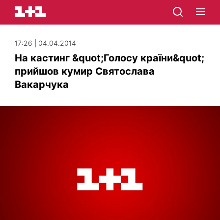
17:26 | 04.04.2014
На кастинг &quot;Голосу країни&quot;
прийшов кумир Святослава
Вакарчука