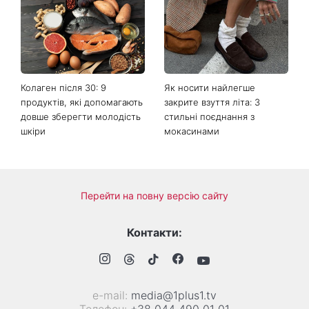
Більше не приховує кохану:
Гороскоп на 8 серпня для
Володимир Дантес вперше
всіх знаків зодіаку: кому
відкрито показався з новою
повернеться удача, а кому
обраницею
варто сказати «ні»