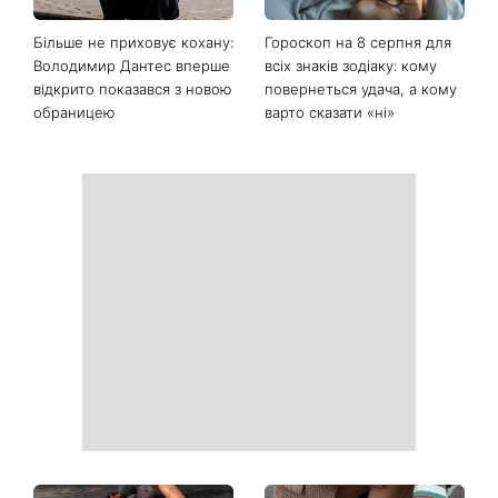
Останні новини
Коли немає кондиціонера:
Погода різко зміниться на
3 прості способи
вихідних: у яких областях
охолодити квартиру в
України вдарять зливи з
спеку
градом