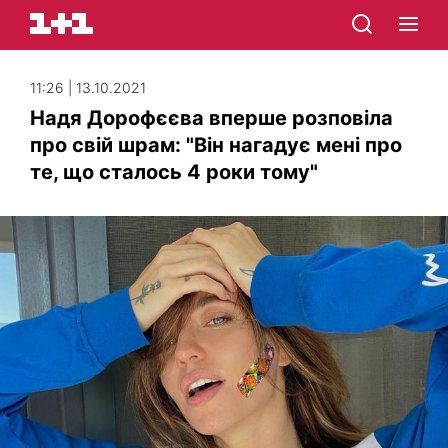
11:26 | 13.10.2021
Надя Дорофєєва вперше розповіла
про свій шрам: "Він нагадує мені про
те, що сталось 4 роки тому"