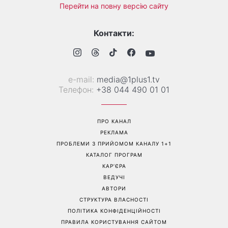
«Все гірше й гірше»: Надя
«Це був сюрприз»: Соломія
Дорофєєва розповіла про
Вітвіцька розповіла, як
проблеми зі здоров’ям
дізналася про вагітність та
якою була реакція чоловіка
Перейти на повну версію сайту