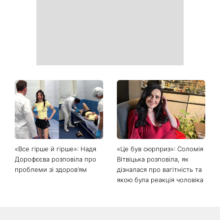
років і не кинути це через
турецькі серіали, які стали
тиждень: 6 правил, які
головними хітами 2026
дійсно працюють
року
Головний стильний тренд
Не відкладайте до вересня:
соцмереж: чому
що обов'язково потрібно
мініспідниця з паєтками
зробити на ділянці у серпні
підкорила Instagram
2026