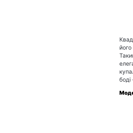
Квад
його
Таки
елег
купа
боді
Моде