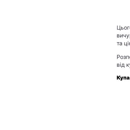
Цьог
вичу
та ці
Розп
від 
Купа