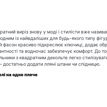
ратний виріз знову у моді і стилісти вже назив
 одним із найвдаліших для будь-якого типу фігу
й фасон красиво підкреслює ключиці, додає об
антності та водночас забезпечує комфорт. До то
льники з квадратним декольте легко стилізуват
 – достатньо додати лляні штани чи спідницю.
лі на одне плече