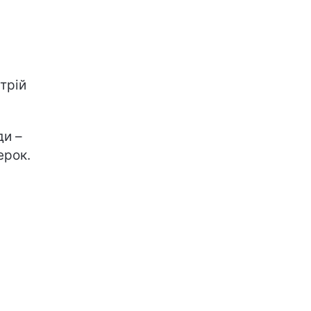
трій
ди –
ерок.