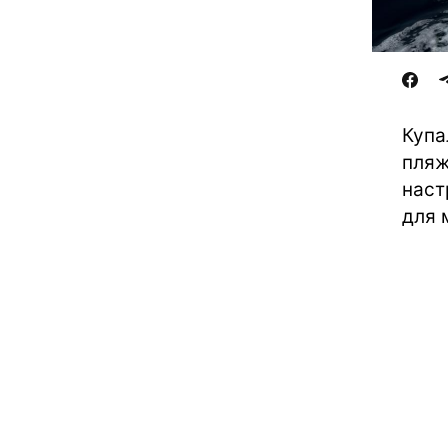
Купа
пляж
наст
для 