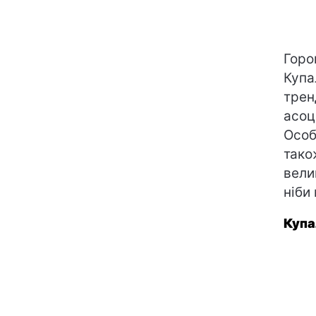
Горо
Купа
трен
асоц
Особ
тако
вели
ніби
Купа