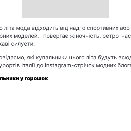
о літа мода відходить від надто спортивних або
рних моделей, і повертає жіночність, ретро-нас
каві силуети.
овідаємо, які купальники цього літа будуть всю
курортів Італії до Instagram-стрічок модних блог
льники у горошок