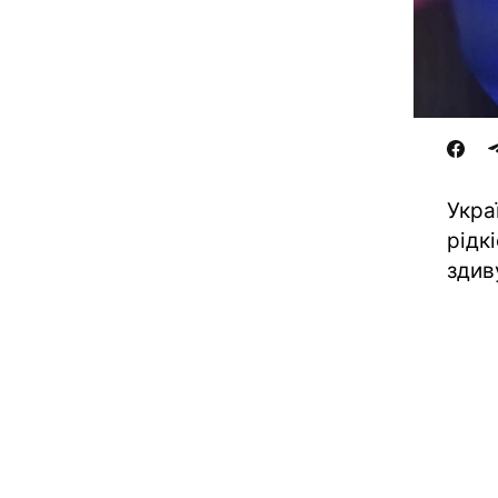
Укра
рідк
здив