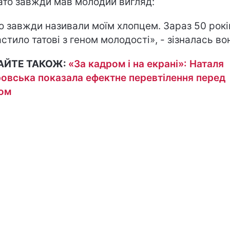
ато завжди мав молодий вигляд:
о завжди називали моїм хлопцем. Зараз 50 рокі
стило татові з геном молодості», - зізналась во
АЙТЕ ТАКОЖ:
«За кадром і на екрані»: Наталя
овська показала ефектне перевтілення перед
ом