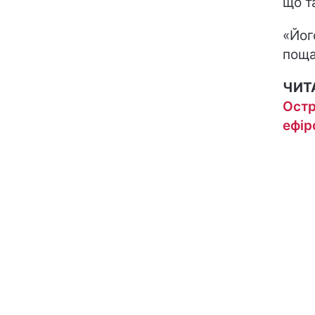
що т
«Йог
поща
ЧИТ
Остр
ефір