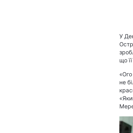
У Де
Остр
зроб
що ї
«Ого
не б
крас
«Яки
Мере