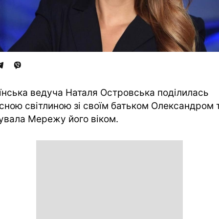
їнська ведуча Наталя Островська поділилась
існою світлиною зі своїм батьком Олександром 
увала Мережу його віком.