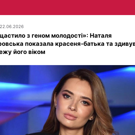
| 22.06.2026
астило з геном молодості»: Наталя
овська показала красеня-батька та здиву
ежу його віком