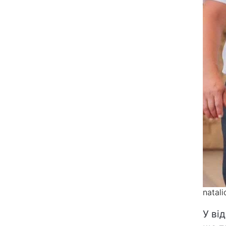
natal
У ві