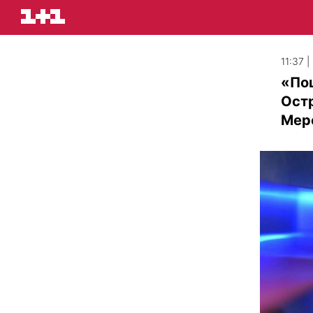
11:37 
«Пощ
Остр
Мер