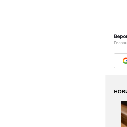
Веро
Голов