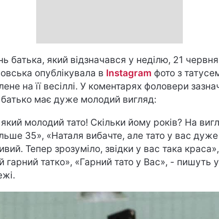
нь батька, який відзначався у неділю, 21 червня
овська опублікувала в
Instagram
фото з татусе
лене на її весіллі. У коментарях фоловери зазна
ї батько має дуже молодий вигляд:
 який молодий тато! Скільки йому років? На виг
ільше 35», «Наталя вибачте, але тато у вас дуже
ивий. Тепер зрозуміло, звідки у вас така краса»,
й гарний татко», «Гарний тато у Вас», - пишуть у
жі.