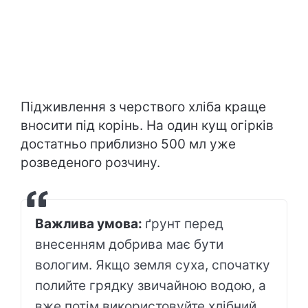
Підживлення з черствого хліба краще
вносити під корінь. На один кущ огірків
достатньо приблизно 500 мл уже
розведеного розчину.
Важлива умова:
ґрунт перед
внесенням добрива має бути
вологим. Якщо земля суха, спочатку
полийте грядку звичайною водою, а
вже потім використовуйте хлібний