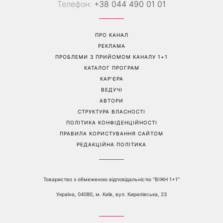
«Все гірше й гірше»: Надя
«Це був сюрприз»: Соломія
Дорофєєва розповіла про
Вітвіцька розповіла, як
проблеми зі здоров’ям
дізналася про вагітність та
якою була реакція чоловіка
Перейти на повну версію сайту
Контакти:
е-mail:
media@1plus1.tv
Телефон:
+38 044 490 01 01