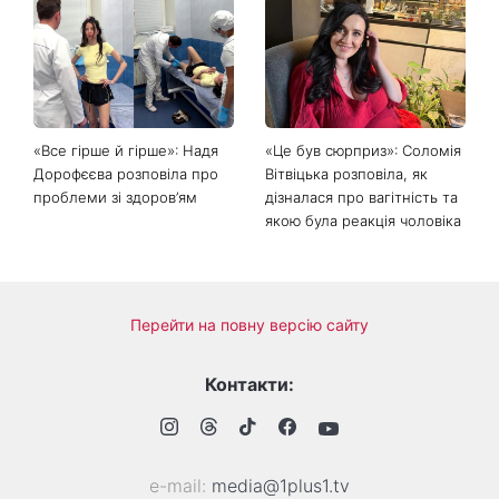
Головний стильний тренд
Не відкладайте до вересня:
соцмереж: чому
що обов'язково потрібно
мініспідниця з паєтками
зробити на ділянці у серпні
підкорила Instagram
2026