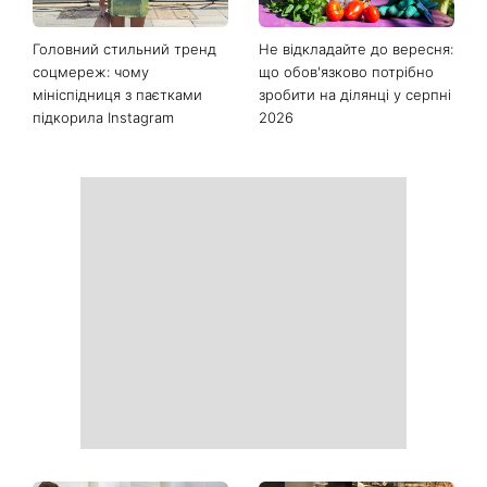
Останні новини
Як почати бігати після 35
Рейтинги зашкалюють: 3
років і не кинути це через
турецькі серіали, які стали
тиждень: 6 правил, які
головними хітами 2026
дійсно працюють
року