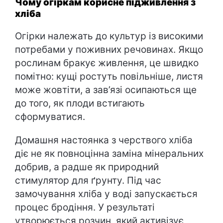
Чому огіркам корисне підживлення з
хліба
Огірки належать до культур із високими
потребами у поживних речовинах. Якщо
рослинам бракує живлення, це швидко
помітно: кущі ростуть повільніше, листя
може жовтіти, а зав’язі осипаються ще
до того, як плоди встигають
сформуватися.
Домашня настоянка з черствого хліба
діє не як повноцінна заміна мінеральних
добрив, а радше як природний
стимулятор для ґрунту. Під час
замочування хліба у воді запускається
процес бродіння. У результаті
утворюється розчин, який активізує