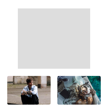
чеку: Укрпошта почала
показалася публіці: як зараз
друкувати персональну
виглядає легендарна 79-
інформацію в
річна співачка
розрахункових квитанціях
Коли немає кондиціонера:
Погода різко зміниться на
3 прості способи
вихідних: у яких областях
охолодити квартиру в
України вдарять зливи з
спеку
градом