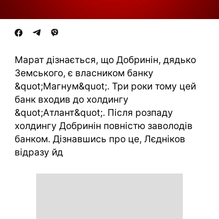
Марат дізнається, що Добринін, дядько
Земського, є власником банку
&quot;Магнум&quot;. Три роки тому цей
банк входив до холдингу
&quot;Атлант&quot;. Після розпаду
холдингу Добринін повністю заволодів
банком. Дізнавшись про це, Лєдніков
відразу йд