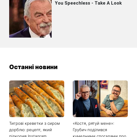
Останні новини
Тигрові креветки з сиром
«Костя, рятуй мене»:
дорблю: рецепт, який
Грубич поділився
підкорив Instagram
кумедними спогадами про