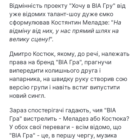
Відмінність проекту "Хочу в ВІА Гру" від
уже відомих талант-шоу дуже ємко
сформулював Костянтин Меладзе: "
На
відміну від них, у нас прямий шлях на
велику сцену!
".
Дмитро Костюк, якому, до речі, належать
права на бренд "ВІА Гра", прагнучи
випередити колишнього друга і
напарника, на швидку руку створив сою
версію групи і навіть встиг випустити
новий сингл.
Зараз спостерігачі гадають, чия "ВІА
Гра" вистрелить - Меладез або Костюка?
У обох свої переваги - всім відомо, що
"ВІА Гра" - це, в першу чергу, музика