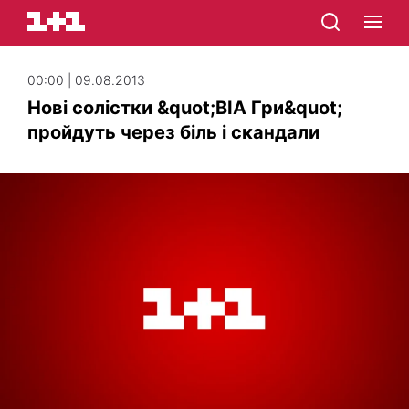
00:00 | 09.08.2013
Нові солістки &quot;ВІА Гри&quot;
пройдуть через біль і скандали