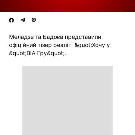
Меладзе та Бадоєв представили
офіційний тізер реаліті &quot;Хочу у
&quot;ВІА Гру&quot;.