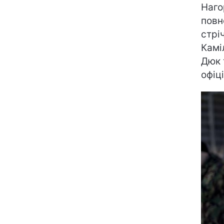
Наго
повн
стрі
Камі
Дюк 
офіц