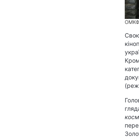
ОМК
Свою
кіно
укра
Кром
кате
доку
(реж
Голо
гляд
косм
пере
Золо