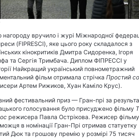
Ф
 нагороду вручило і журі Міжнародної федерац
преси (FIPRESCI), яке цього року складалося з
їнських кінокритиків Дмитра Сидоренка, Ігоря
фа та Сергія Тримбача. Диплом ФІПРЕССІ у
горії Найкращий український повнометражний
ментальний фільм отримала стрічка
Простий с
исери Артем Рижиков, Хуан Каміло Крус).
вний фестивальний приз — Гран-прі за результ
ацького голосування було присуджено фільму
Т
ос
режисера Павла Острікова. Режисер фільму
можця в номінації Гран-Прі отримав статуетку
тий Дюк та грошову премію у розмірі 75 тисяч