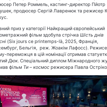
юсер Петер Роммель, кастинг-директор Пйотр
ушек, продюсер Сергій Лавренюк та режисер 
кус.
вний приз у категорії Найкращий європейський
ометражний фільм здобула стрічка
Шість днів
сні
(Six jours ce printemps-là, 2025, Франція,
ембург, Бельгія, реж. Жоакім Лафосс). Режис
му-переможця в цій номінації отримав статует
тий Дюк
. Спеціальний диплом Міжнародного жу
мав фільм
Ти – космос
режисера Павла Остріко