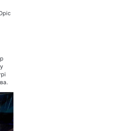
Юріс
ер
ку
рі
ва.