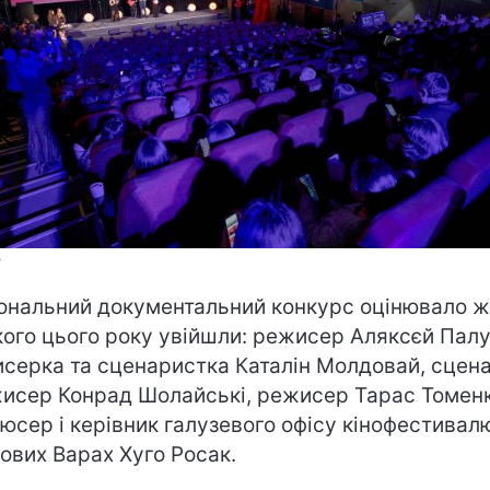
Ф
ональний документальний конкурс оцінювало ж
кого цього року увійшли: режисер Аляксєй Палу
серка та сценаристка Каталін Молдовай, сцен
жисер Конрад Шолайські, режисер Тарас Томенк
юсер і керівник галузевого офісу кінофестивал
ових Варах Хуго Росак.