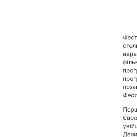
Фест
стол
вере
філь
прог
прог
поза
Фест
Перш
Євро
увій
Дени