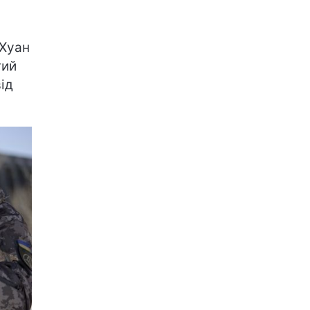
Хуан
тий
ід