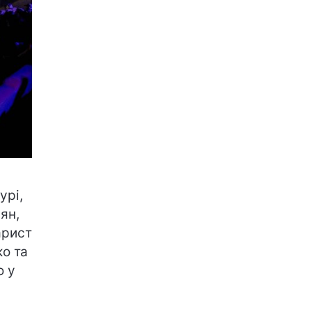
урі,
ян,
арист
о та
ю у