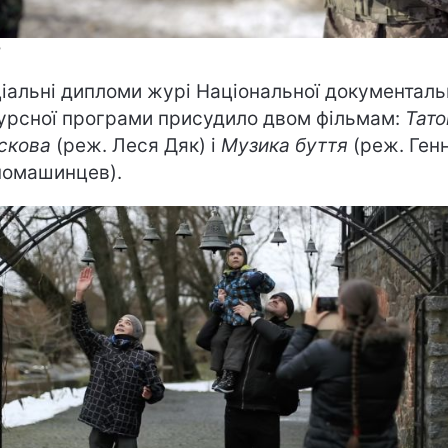
Ф
іальні дипломи журі Національної документаль
урсної програми присудило двом фільмам:
Тато
скова
(реж. Леся Дяк) і
Музика буття
(реж. Ген
номашинцев).