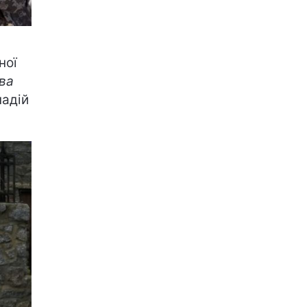
ної
ва
надій