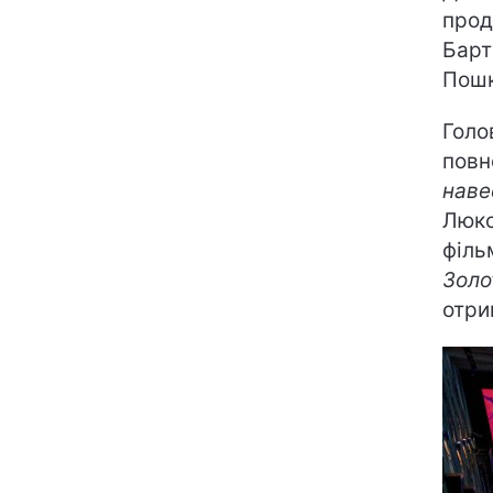
прод
Барт
Пош
Голо
повн
наве
Люкс
філь
Золо
отри