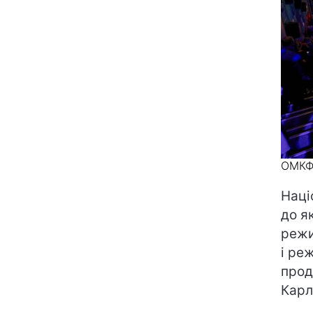
ОМК
Наці
до я
режи
і ре
прод
Карл