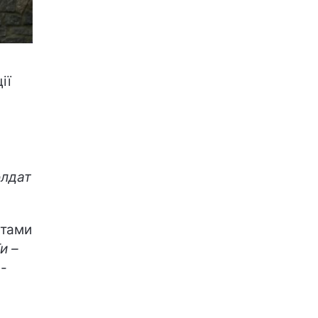
ії
олдат
атами
и –
-