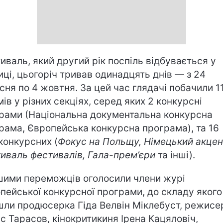
иваль, який другий рік поспіль відбувається у
иці, цьогоріч тривав одинадцять днів — з 24
сня по 4 жовтня. За цей час глядачі побачили 1
мів у різних секціях, серед яких 2 конкурсні
рами (Національна документальна конкурсна
рама, Європейська конкурсна програма), та 16
конкурсних (
Фокус на Польщу, Німецький акцен
иваль фестивалів, Гала-прем’єри
та інші).
ими переможців оголосили члени журі
пейської конкурсної програми, до складу якого
шли продюсерка Гіда Велвін Міклебуст, режисе
с Тарасов, кінокритикиня Ірена Кацяловіч,