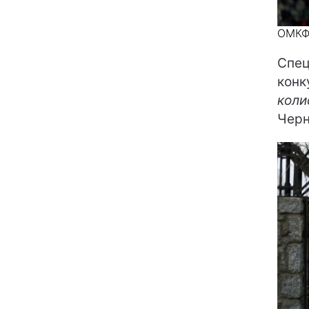
ОМК
Спец
конк
коли
Чер