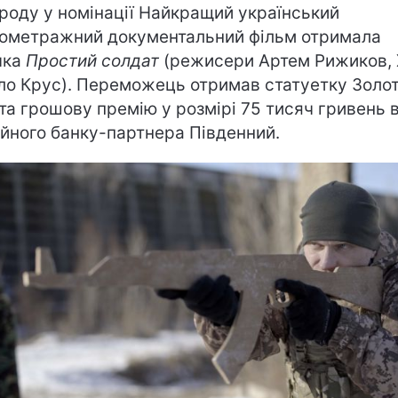
роду у номінації Найкращий український
ометражний документальний фільм отримала
чка
Простий солдат
(режисери Артем Рижиков, 
ло Крус). Переможець отримав статуетку Золо
та грошову премію у розмірі 75 тисяч гривень в
ійного банку-партнера Південний.