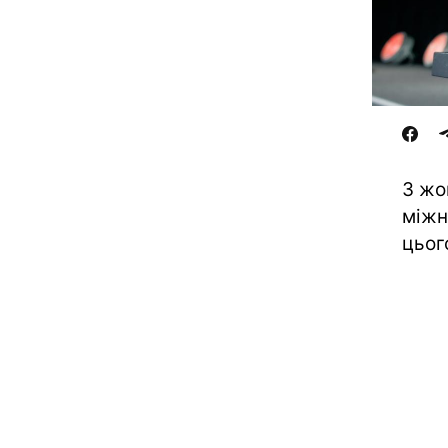
3 жо
міжн
цьог