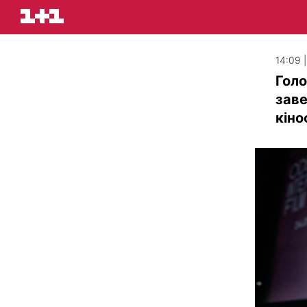
14:09 
Голо
зав
кін