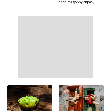
серпня: 5 знаків зодіаку
як нові: два прості
отримають новий поворот
продукти з кухні легко
у роботі, коханні та грошах
приберуть плями та
неприємний запах
Гороскоп на 9 серпня для
День ангела 9 серпня:
всіх знаків зодіаку: день
Пантелеймон, Микола та
рішень, які більше не
Сава серед іменинників -
можна відкладати
чому цього дня варто
зробити добру справу