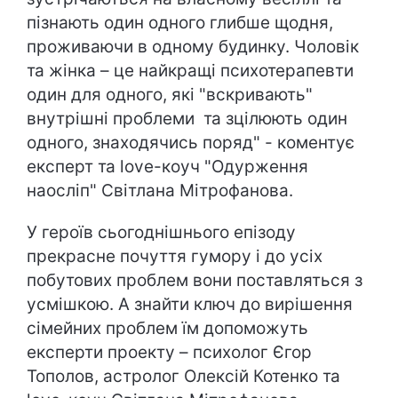
пізнають один одного глибше щодня,
проживаючи в одному будинку. Чоловік
та жінка – це найкращі психотерапевти
один для одного, які "вскривають"
внутрішні проблеми та зцілюють один
одного, знаходячись поряд" - коментує
експерт та love-коуч "Одурження
наосліп" Світлана Мітрофанова.
У героїв сьогоднішнього епізоду
прекрасне почуття гумору і до усіх
побутових проблем вони поставляться з
усмішкою. А знайти ключ до вирішення
сімейних проблем їм допоможуть
експерти проекту – психолог Єгор
Тополов, астролог Олексій Котенко та