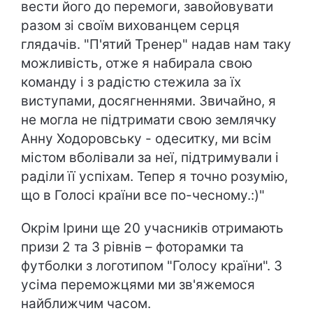
вести його до перемоги, завойовувати
разом зі своїм вихованцем серця
глядачів. "П'ятий Тренер" надав нам таку
можливість, отже я набирала свою
команду і з радістю стежила за їх
виступами, досягненнями. Звичайно, я
не могла не підтримати свою землячку
Анну Ходоровську - одеситку, ми всім
містом вболівали за неї, підтримували і
раділи її успіхам. Тепер я точно розумію,
що в Голосі країни все по-чесному.:)"
Окрім Ірини ще 20 учасників отримають
призи 2 та 3 рівнів – фоторамки та
футболки з логотипом "Голосу країни". З
усіма переможцями ми зв'яжемося
найближчим часом.