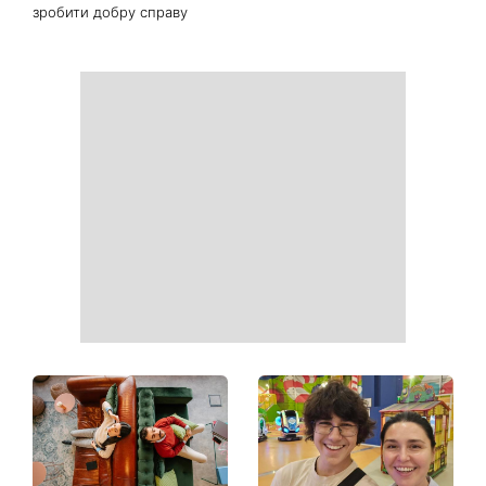
як нові: два прості
всіх знаків зодіаку: день
продукти з кухні легко
рішень, які більше не
приберуть плями та
можна відкладати
неприємний запах
День ангела 9 серпня:
Найпопулярніший салат
Пантелеймон, Микола та
літа: готуємо «Зелену
Сава серед іменинників -
Богиню»
чому цього дня варто
зробити добру справу