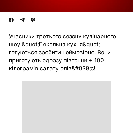
Учасники третього сезону кулінарного
шоу &quot;Пекельна кухня&quot;
готуються зробити неймовірне. Вони
приготують одразу півтонни + 100
кілограмів салату олів&#039;є!