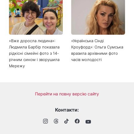
Найпопулярніший салат
Справа не в немитому
літа: готуємо «Зелену
посуді: психологиня
Богиню»
пояснила, чому насправді
пари сваряться через
побут