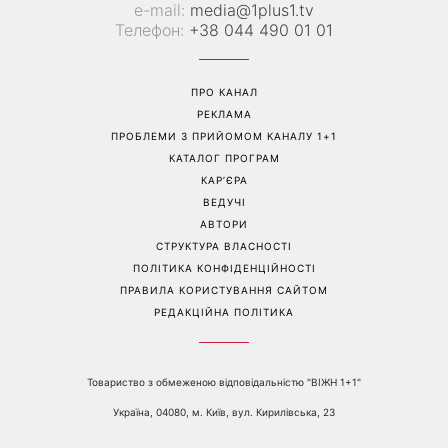
«Вже доросла людина»:
«Українська Сінді
Людмила Барбір показала
Кроуфорд»: Ольга Сумська
рідкісні сімейні фото з 14-
вразила архівними фото
річним сином і зворушила
часів молодості
Мережу
Перейти на повну версію сайту
Контакти:
е-mail:
media@1plus1.tv