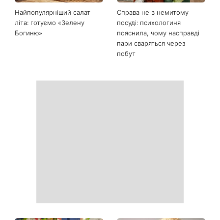
Останні новини
Гороскоп на 9 серпня для
День ангела 9 серпня:
всіх знаків зодіаку: день
Пантелеймон, Микола та
рішень, які більше не
Сава серед іменинників -
можна відкладати
чому цього дня варто
зробити добру справу