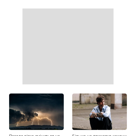
На вихідних магнітна буря
Ваші дані можуть бути на
посилиться: що чекає
чеку: Укрпошта почала
метеочутливих людей 8 і 9
друкувати персональну
серпня
інформацію в
розрахункових квитанціях
Софія Ротару нарешті
Коли немає кондиціонера:
показалася публіці: як зараз
3 прості способи
виглядає легендарна 79-
охолодити квартиру в
річна співачка
спеку