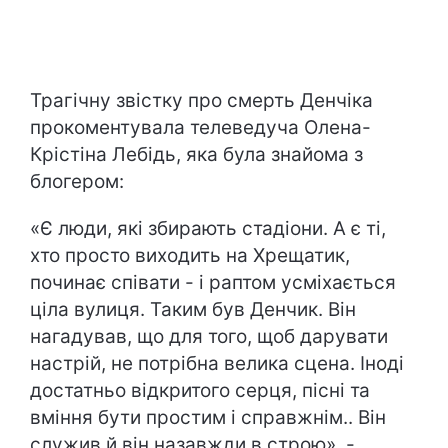
Трагічну звістку про смерть Денчіка
прокоментувала телеведуча Олена-
Крістіна Лебідь, яка була знайома з
блогером:
«Є люди, які збирають стадіони. А є ті,
хто просто виходить на Хрещатик,
починає співати - і раптом усміхається
ціла вулиця. Таким був Денчик. Він
нагадував, що для того, щоб дарувати
настрій, не потрібна велика сцена. Іноді
достатньо відкритого серця, пісні та
вміння бути простим і справжнім.. Він
служив й він назавжди в строю», -