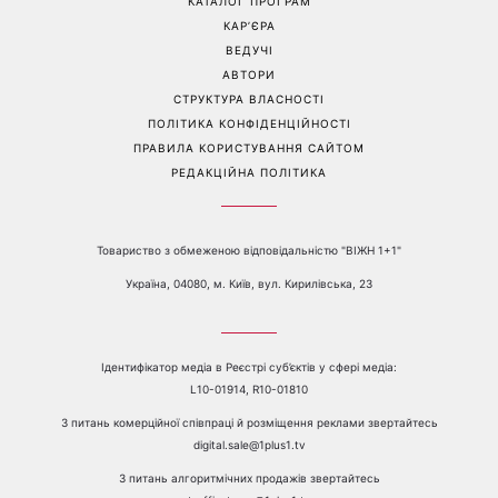
вихідних: у яких областях
Володимир Дантес вперше
України вдарять зливи з
відкрито показався з новою
градом
обраницею
Перейти на повну версію сайту
Контакти:
е-mail:
media@1plus1.tv
Телефон:
+38 044 490 01 01
ПРО КАНАЛ
РЕКЛАМА
ПРОБЛЕМИ З ПРИЙОМОМ КАНАЛУ 1+1
КАТАЛОГ ПРОГРАМ