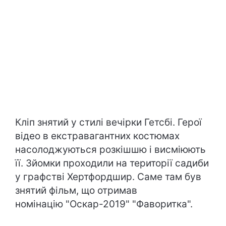
Кліп знятий у стилі вечірки Гетсбі. Герої
відео в екстравагантних костюмах
насолоджуються розкішшю і висміюють
її. Зйомки проходили на території садиби
у графстві Хертфордшир. Саме там був
знятий фільм, що отримав
номінацію "Оскар-2019" "Фаворитка".