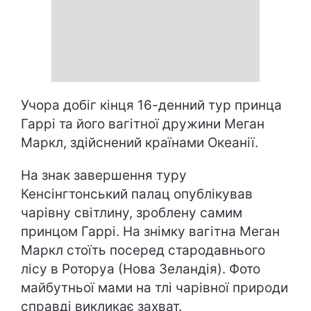
Учора добіг кінця 16-денний тур принца
Гаррі та його вагітної дружини Меган
Маркл, здійснений країнами Океанії.
На знак завершення туру
Кенсінгтонський палац опублікував
чарівну світлину, зроблену самим
принцом Гаррі. На знімку вагітна Меган
Маркл стоїть посеред стародавнього
лісу в Роторуа (Нова Зеландія). Фото
майбутньої мами на тлі чарівної природи
справді викликає захват.