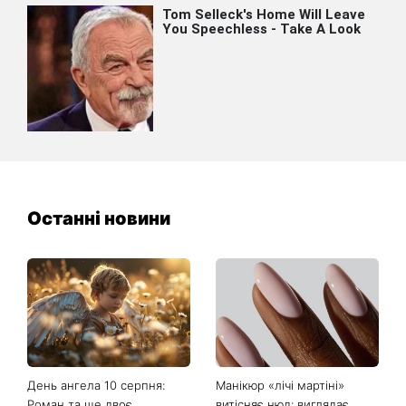
Останні новини
День ангела 10 серпня:
Манікюр «лічі мартіні»
Роман та ще двоє
витісняє нюд: виглядає