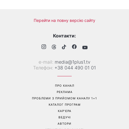
Більше не приховує кохану:
Гороскоп на 8 серпня для
Володимир Дантес вперше
всіх знаків зодіаку: кому
відкрито показався з новою
повернеться удача, а кому
обраницею
варто сказати «ні»