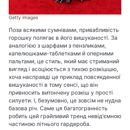
Getty Images
Поза всякими сумнівами, привабливість
горошку полягає в його вишуканості. За
аналогією з шарфами з пензликами,
капелюшками-таблетками й оперними
пальтами, це стиль, який має стриманий
вигляд і асоціюється з тихою розкішшю,
хоча насправді це приклад повсякденної
вишуканості в тому сенсі, що він
привносить витончену розкіш у прості
силуети. І, безумовно, це зовсім не нудна
базова річ. Саме ця багатогранність
робить цей грайливий тренд невід'ємною
частиною літнього гардероба.