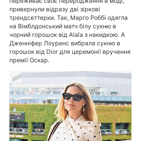
переживає своє переродження в моді,
привернули відразу дві зіркові
трендсеттерки. Так, Марго Роббі одягла
на Вімблдонський матч білу сукню в
чорний горошок від Alaïa з накидкою. А
Дженніфер Лоуренс вибрала сукню в
горошок від Dior для церемонії вручення
премії Оскар.