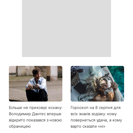
Ваші дані можуть бути на
Софія Ротару нарешті
чеку: Укрпошта почала
показалася публіці: як зараз
друкувати персональну
виглядає легендарна 79-
інформацію в
річна співачка
розрахункових квитанціях
Коли немає кондиціонера:
Погода різко зміниться на
3 прості способи
вихідних: у яких областях
охолодити квартиру в
України вдарять зливи з
спеку
градом