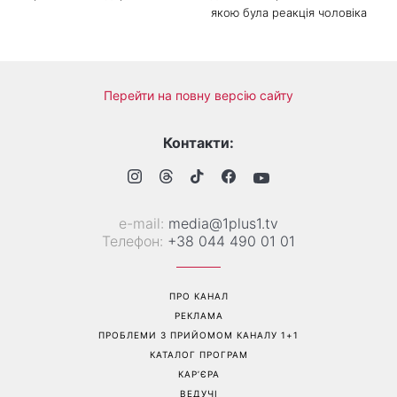
«Все гірше й гірше»: Надя
«Це був сюрприз»: Соломія
Дорофєєва розповіла про
Вітвіцька розповіла, як
проблеми зі здоров’ям
дізналася про вагітність та
якою була реакція чоловіка
Перейти на повну версію сайту
Контакти: