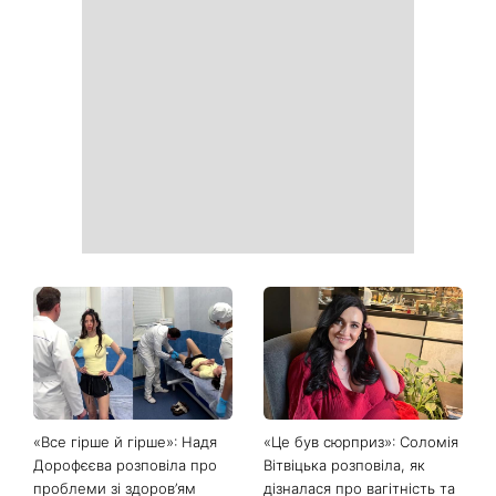
Головний стильний тренд
Не відкладайте до вересня:
соцмереж: чому
що обов'язково потрібно
мініспідниця з паєтками
зробити на ділянці у серпні
підкорила Instagram
2026