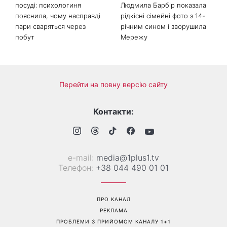
Справа не в немитому
«Вже доросла людина»:
посуді: психологиня
Людмила Барбір показала