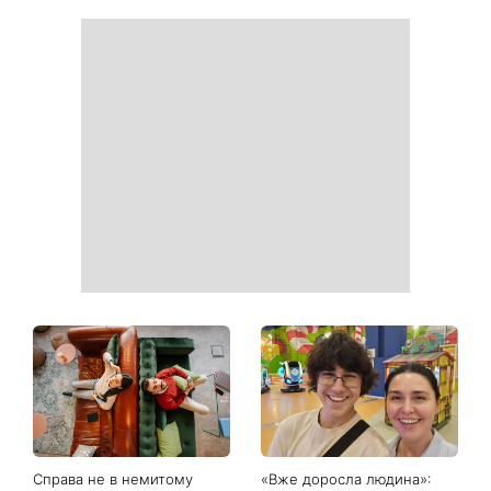
Білі кросівки знову будуть
Гороскоп на 9 серпня для
як нові: два прості
всіх знаків зодіаку: день
продукти з кухні легко
рішень, які більше не
приберуть плями та
можна відкладати
неприємний запах
День ангела 9 серпня:
Найпопулярніший салат
Пантелеймон, Микола та
літа: готуємо «Зелену
Сава серед іменинників -
Богиню»
чому цього дня варто
зробити добру справу