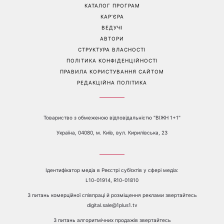
пояснила, чому насправді
рідкісні сімейні фото з 14-
пари сваряться через
річним сином і зворушила
побут
Мережу
Перейти на повну версію сайту
Контакти:
е-mail:
media@1plus1.tv
Телефон:
+38 044 490 01 01
ПРО КАНАЛ
РЕКЛАМА
ПРОБЛЕМИ З ПРИЙОМОМ КАНАЛУ 1+1
КАТАЛОГ ПРОГРАМ