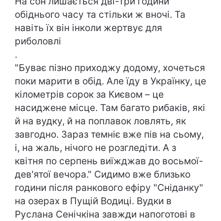
На сон лишається дві-три години
обіднього часу та стільки ж вночі. Та
навіть їх він інколи жертвує для
риболовлі
.
"Буває пізно приходжу додому, хочеться
поки марити в обід. Але їду в Українку, це
кілометрів сорок за Києвом – це
насиджене місце. Там багато рибаків, які
й на вудку, й на поплавок ловлять, як
завгодно. Зараз темніє вже пів на сьому,
і, на жаль, нічого не розгледіти. А з
квітня по серпень виїжджав до восьмої-
дев'ятої вечора." Сидимо вже близько
години після ранкового ефіру "Сніданку"
на озерах в Пущій Водиці. Вудки в
Руслана Сенічкіна завжди напоготові в