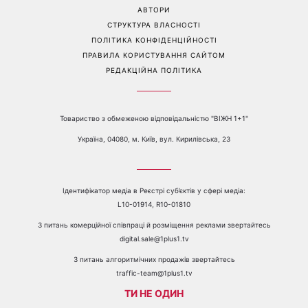
АВТОРИ
СТРУКТУРА ВЛАСНОСТІ
ПОЛІТИКА КОНФІДЕНЦІЙНОСТІ
ПРАВИЛА КОРИСТУВАННЯ САЙТОМ
РЕДАКЦІЙНА ПОЛІТИКА
Товариство з обмеженою відповідальністю "ВІЖН 1+1"
Україна, 04080, м. Київ, вул. Кирилівська, 23
Ідентифікатор медіа в Реєстрі суб’єктів у сфері медіа:
L10-01914, R10-01810
З питань комерційної співпраці й розміщення реклами звертайтесь
digital.sale@1plus1.tv
З питань алгоритмічних продажів звертайтесь
traffic-team@1plus1.tv
ТИ НЕ ОДИН