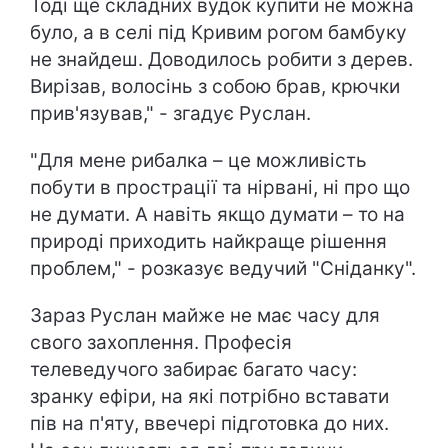
Тоді ще складних вудок купити не можна
було, а в селі під Кривим рогом бамбуку
не знайдеш. Доводилось робити з дерев.
Вирізав, волосінь з собою брав, крючки
прив'язував," - згадує Руслан.
"Для мене рибалка – це можливість
побути в прострації та нірвані, ні про що
не думати. А навіть якщо думати – то на
природі приходить найкраще рішення
проблем," - розказує ведучий "Сніданку".
Зараз Руслан майже не має часу для
свого захоплення. Професія
телеведучого забирає багато часу:
зранку ефіри, на які потрібно вставати
пів на п'яту, ввечері підготовка до них.