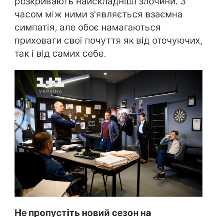
розкривають найскладніші злочини. З
часом між ними з'являється взаємна
симпатія, але обоє намагаються
приховати свої почуття як від оточуючих,
так і від самих себе.
Не пропустіть новий сезон на