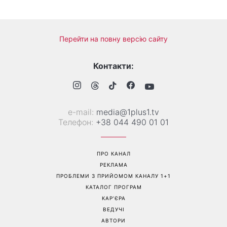
Справа не в немитому
«Вже доросла людина»:
посуді: психологиня
Людмила Барбір показала
пояснила, чому насправді
рідкісні сімейні фото з 14-
пари сваряться через
річним сином і зворушила
побут
Мережу
Перейти на повну версію сайту
Контакти:
е-mail:
media@1plus1.tv
Телефон:
+38 044 490 01 01