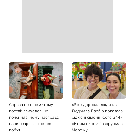
Пантелеймон, Микола та
літа: готуємо «Зелену
Сава серед іменинників -
Богиню»
чому цього дня варто
зробити добру справу