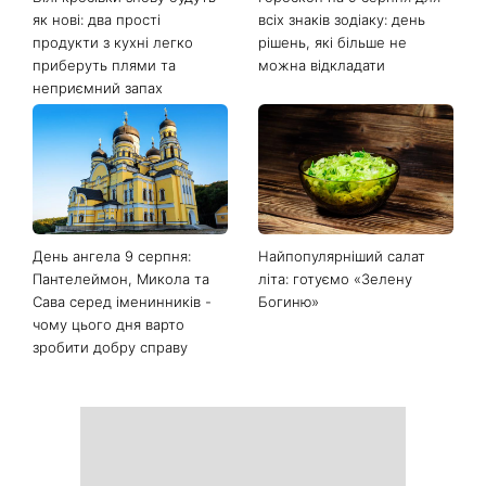
Останні новини
Білі кросівки знову будуть
Гороскоп на 9 серпня для
як нові: два прості
всіх знаків зодіаку: день
продукти з кухні легко
рішень, які більше не
приберуть плями та
можна відкладати
неприємний запах
День ангела 9 серпня:
Найпопулярніший салат