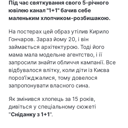
Під час святкування свого 5-річного
ювілею канал "1+1" бачив себе
маленьким хлопчиком-розбишакою.
На постерах цей образ утілив Кирило
Гончаров. Зараз йому 20, і він
займається архітектурою. Тоді його
мама мала модельне агентство, і ії
запросили знайти обличчя кампанії. Все
відбувалося влітку, коли діти із Києва
пороз'їжджалися, тому довелося
запропонувати власного сина.
Як змінився хлопець за 15 років,
дивіться у спеціальному сюжеті
"
Сніданку з 1+1
".