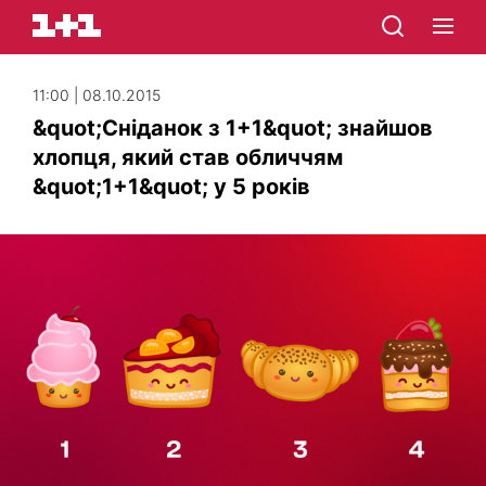
11:00 | 08.10.2015
&quot;Сніданок з 1+1&quot; знайшов
хлопця, який став обличчям
&quot;1+1&quot; у 5 років