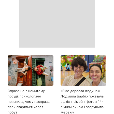
День ангела 9 серпня:
Найпопулярніший салат
Пантелеймон, Микола та
літа: готуємо «Зелену
Сава серед іменинників -
Богиню»
чому цього дня варто
зробити добру справу