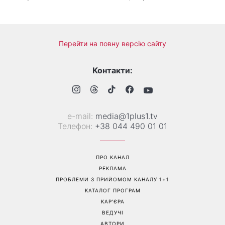
Справа не в немитому
«Вже доросла людина»:
посуді: психологиня
Людмила Барбір показала
пояснила, чому насправді
рідкісні сімейні фото з 14-
пари сваряться через
річним сином і зворушила
побут
Мережу
Перейти на повну версію сайту
Контакти:
е-mail:
media@1plus1.tv