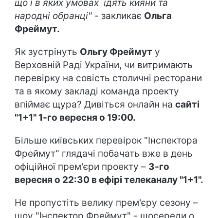
що і в яких умовах їдять кияни та
народні обранці"
- закликає
Ольга
Фреймут.
Як зустрінуть
Ольгу Фреймут
у
Верховній Раді України, чи витримають
перевірку на совість столичні ресторани
та в якому закладі команда проекту
впіймає щура? Дивіться онлайн на
сайті
"1+1" 1-го вересня о 19:00.
Більше київських перевірок "Інспектора
Фреймут" глядачі побачать вже в день
офіційної прем'єри проекту –
3-го
вересня о 22:30 в ефірі телеканалу "1+1".
Не пропустіть велику прем'єру сезону –
шоу "Інспектор Фреймут" - щосереди о