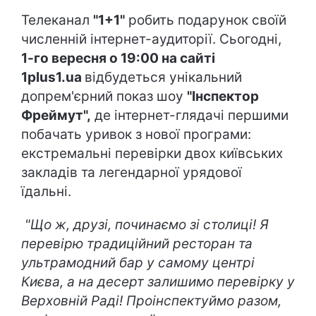
Телеканал
"1+1"
робить подарунок своїй
численній інтернет-аудиторії. Сьогодні,
1-го вересня о 19:00 на сайті
1plus1.ua
відбудеться унікальний
допрем'єрний показ шоу
"Інспектор
Фреймут",
де інтернет-глядачі першими
побачать уривок з нової програми:
екстремальні перевірки двох київських
закладів та легендарної урядової
їдальні.
"Що ж, друзі, починаємо зі столиці! Я
перевірю традиційний ресторан та
ультрамодний бар у самому центрі
Києва, а на десерт залишимо перевірку у
Верховній Раді! Проінспектуймо разом,