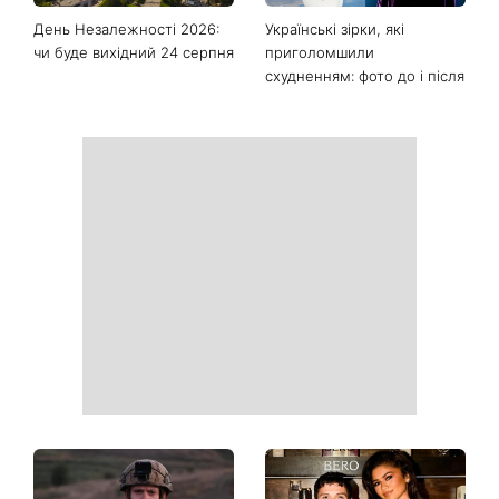
Фортуна змінить правила
Сьогодні Яблучний Спас:
гри: чотири знаки
що потрібно зробити 6
китайського гороскопу,
серпня, щоб запросити в
для яких із 7 серпня
дім достаток і злагоду
починається особливий
період
День Незалежності 2026:
Українські зірки, які
чи буде вихідний 24 серпня
приголомшили
схудненням: фото до і після