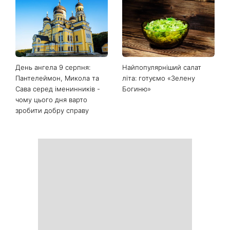
Білі кросівки знову будуть
Гороскоп на 9 серпня для
як нові: два прості
всіх знаків зодіаку: день
продукти з кухні легко
рішень, які більше не
приберуть плями та
можна відкладати
неприємний запах
День ангела 9 серпня:
Найпопулярніший салат
Пантелеймон, Микола та
літа: готуємо «Зелену
Сава серед іменинників -
Богиню»
чому цього дня варто
зробити добру справу