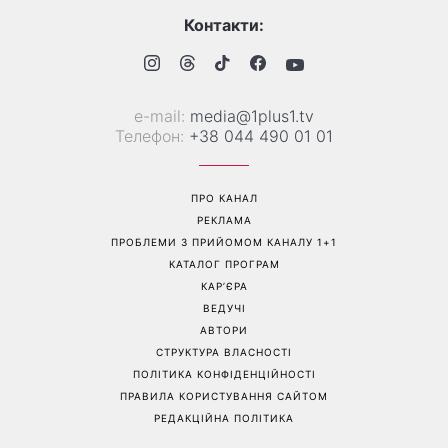
посуді: психологиня
Людмила Барбір показала
пояснила, чому насправді
рідкісні сімейні фото з 14-
пари сваряться через
річним сином і зворушила
побут
Мережу
Перейти на повну версію сайту
Контакти:
е-mail:
media@1plus1.tv
Телефон:
+38 044 490 01 01
ПРО КАНАЛ
РЕКЛАМА
ПРОБЛЕМИ З ПРИЙОМОМ КАНАЛУ 1+1