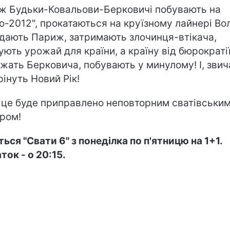
ж Будьки-Ковальови-Берковичі побувають на
о-2012", прокатаються на круїзному лайнері Во
ідають Париж, затримають злочинця-втікача,
ують урожай для країни, а країну від бюрократії
жать Берковича, побувають у минулому! І, звич
рінуть Новий Рік!
е це буде приправлено неповторним сватівськи
ром!
ться "Свати 6" з понеділка по п'ятницю на 1+1.
ток - о 20:15.