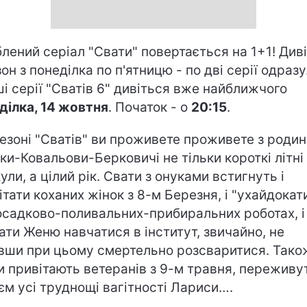
лений серіал "Свати" повертається на 1+1! Див
зон з понеділка по п'ятницю - по дві серії одразу
і серії "Сватів 6" дивіться вже найближчого
ділка, 14 жовтня
. Початок - о
20:15
.
сезоні "Сватів" ви проживете проживете з роди
ки-Ковальови-Берковичі не тільки короткі літні
кули, а цілий рік. Свати з онуками встигнуть і
ітати коханих жінок з 8-м Березня, і "ухайдокат
осадково-поливальних-прибиральних роботах, і
ати Женю навчатися в інститут, звичайно, не
вши при цьому смертельно розсваритися. Тако
и привітають ветеранів з 9-м травня, переживу
єм усі труднощі вагітності Лариси….