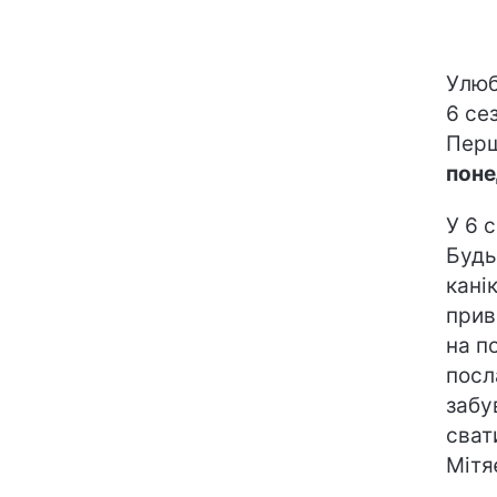
Улюб
6 се
Перш
поне
У 6 
Будь
кані
прив
на п
посл
забу
сват
Мітя