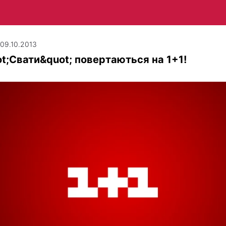
| 09.10.2013
t;Свати&quot; повертаються на 1+1!