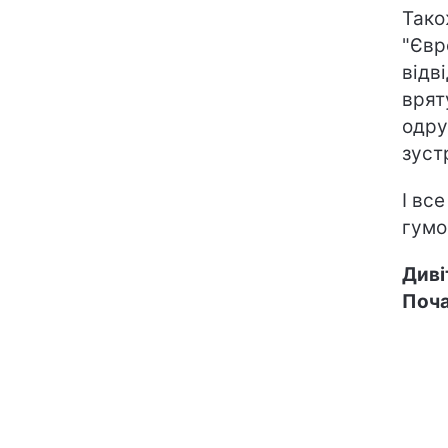
Тако
"Євр
відв
врят
одру
зуст
І вс
гумо
Диві
Поча