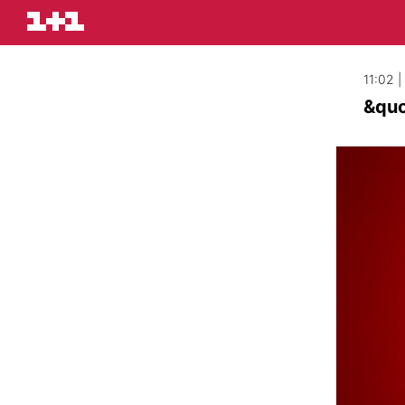
11:02 
&quo