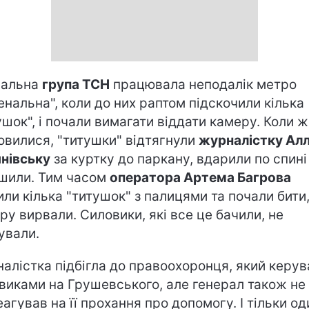
мальна
група ТСН
працювала неподалік метро
енальна", коли до них раптом підскочили кілька
ушок", і почали вимагати віддати камеру. Коли ж 
овилися, "титушки" відтягнули
журналістку Ал
нівську
за куртку до паркану, вдарили по спині 
шили. Тим часом
оператора Артема Багрова
или кілька "титушок" з палицями та почали бити
ру вирвали. Силовики, які все це бачили, не
ували.
алістка підбігла до правоохоронця, який керув
виками на Грушевського, але генерал також не
еагував на її прохання про допомогу. І тільки од