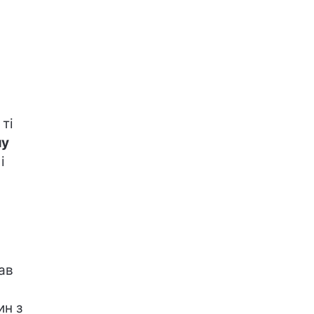
ті
лу
і
,
ав
ин з