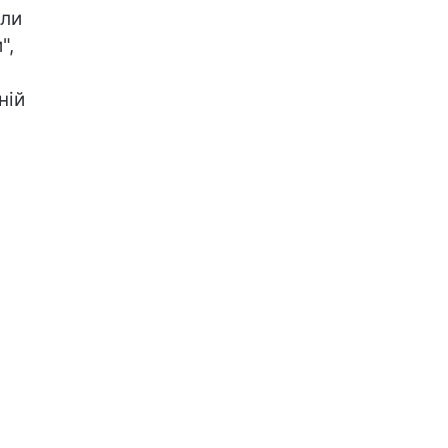
или
",
ній