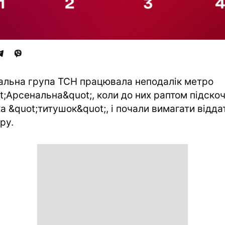
альна група ТСН працювала неподалік метро
t;Арсенальна&quot;, коли до них раптом підско
ка &quot;титушок&quot;, і почали вимагати відда
ру.