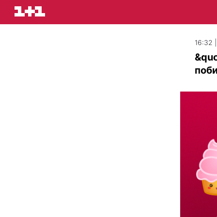
16:32 
&quo
поби