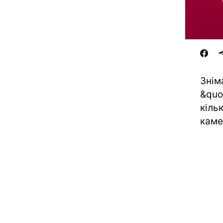
Знім
&quo
кіль
каме