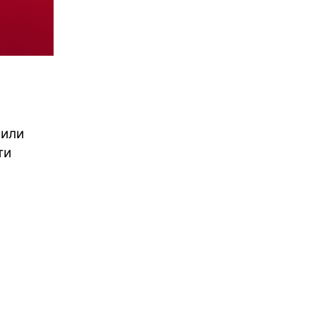
чили
ти