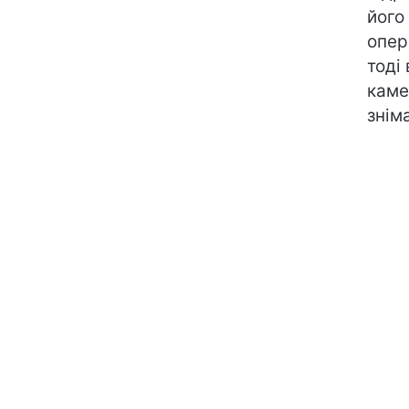
його
опер
тоді
каме
знім