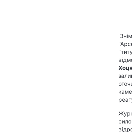
Зні
"Арс
"тит
відм
Хоця
зали
оточ
каме
реаг
Журн
сило
відр