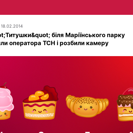
| 18.02.2014
t;Титушки&quot; біля Маріїнського парку
ли оператора ТСН і розбили камеру