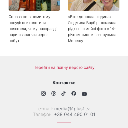
Справа не в немитому
«Вже доросла людина»:
посуді: психологиня
Людмила Барбір показала
пояснила, чому насправді
рідкісні сімейні фото з 14-
пари сваряться через
річним сином і зворушила
побут
Мережу
Перейти на повну версію сайту
Контакти:
е-mail:
media@1plus1.tv
Телефон:
+38 044 490 01 01