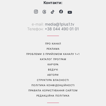
Справа не в немитому
«Вже доросла людина»:
посуді: психологиня
Людмила Барбір показала
пояснила, чому насправді
рідкісні сімейні фото з 14-
пари сваряться через
річним сином і зворушила
побут
Мережу
Перейти на повну версію сайту
Контакти: