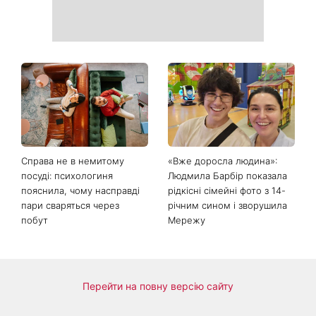
День ангела 9 серпня:
Найпопулярніший салат
Пантелеймон, Микола та
літа: готуємо «Зелену
Сава серед іменинників -
Богиню»
чому цього дня варто
зробити добру справу