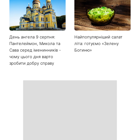
Останні новини
Білі кросівки знову будуть
Гороскоп на 9 серпня для
як нові: два прості
всіх знаків зодіаку: день
продукти з кухні легко
рішень, які більше не
приберуть плями та
можна відкладати
неприємний запах