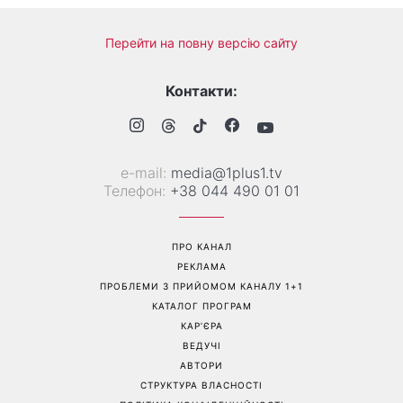
Справа не в немитому
«Вже доросла людина»:
посуді: психологиня
Людмила Барбір показала
пояснила, чому насправді
рідкісні сімейні фото з 14-
пари сваряться через
річним сином і зворушила
побут
Мережу