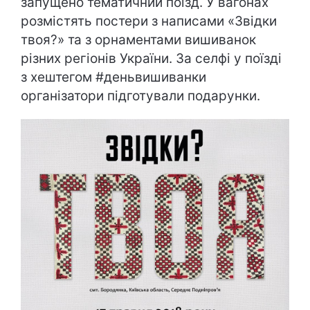
запущено тематичний поїзд. У вагонах
розмістять постери з написами «Звідки
твоя?» та з орнаментами вишиванок
різних регіонів України. За селфі у поїзді
з хештегом #деньвишиванки
організатори підготували подарунки.