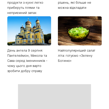
Останні новини
Білі кросівки знову будуть
Гороскоп на 9 серпня для
як нові: два прості
всіх знаків зодіаку: день
продукти з кухні легко
рішень, які більше не