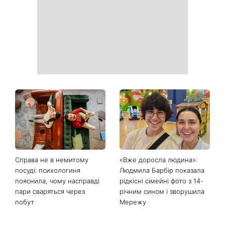
приберуть плями та
можна відкладати
неприємний запах
День ангела 9 серпня:
Найпопулярніший салат
Пантелеймон, Микола та
літа: готуємо «Зелену
Сава серед іменинників -
Богиню»
чому цього дня варто
зробити добру справу