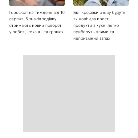
Останні новини
Від чорного до
Наталка Денисенко вийшла
фіолетового: що буде в
заміж і змінила прізвище на
моді восени 2026 - головні
Ярошенко
тренди сезону