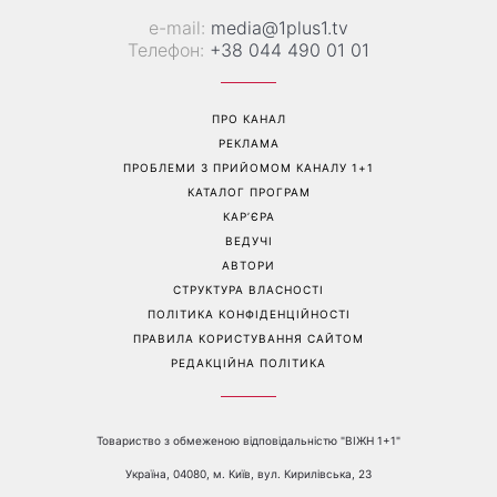
Гороскоп на 9 серпня для
День ангела 9 серпня:
всіх знаків зодіаку: день
Пантелеймон, Микола та
рішень, які більше не
Сава серед іменинників -
можна відкладати
чому цього дня варто
зробити добру справу
Перейти на повну версію сайту
Контакти: