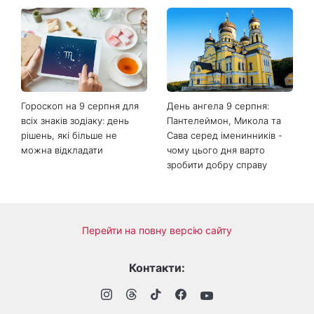
Гороскоп на тиждень від 10
Білі кросівки знову будуть
серпня: 5 знаків зодіаку
як нові: два прості
отримають новий поворот
продукти з кухні легко
у роботі, коханні та грошах
приберуть плями та
неприємний запах