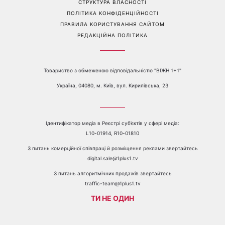
СТРУКТУРА ВЛАСНОСТІ
ПОЛІТИКА КОНФІДЕНЦІЙНОСТІ
ПРАВИЛА КОРИСТУВАННЯ САЙТОМ
РЕДАКЦІЙНА ПОЛІТИКА
Товариство з обмеженою відповідальністю "ВІЖН 1+1"
Україна, 04080, м. Київ, вул. Кирилівська, 23
Ідентифікатор медіа в Реєстрі суб’єктів у сфері медіа:
L10-01914, R10-01810
З питань комерційної співпраці й розміщення реклами звертайтесь
digital.sale@1plus1.tv
З питань алгоритмічних продажів звертайтесь
traffic-team@1plus1.tv
ТИ НЕ ОДИН