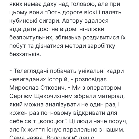
яких немає даху над головою, але при
цьому вони п”ють дороге віскі і палять
кубинські сигари. Автору вдалося
відвідати досі не відомі нічліжки
безпритульних, зблизька роздивитися їх
побут та дізнатися методи заробітку
безхатьків.
- Телеглядачі побачать унікальні кадри
невигаданих історій, - розповідає
Мирослав Откович. - Ми з оператором
Сергієм Щекочихіним зібрали матеріал,
який можна аналізувати не один раз, і
кожен раз по-новому відкривати для
себе світ „волоцюг”. Ці люди наче поруч,
але їх життя існує паралельно з нашим.
Сама назва „Волоцюги” дещо