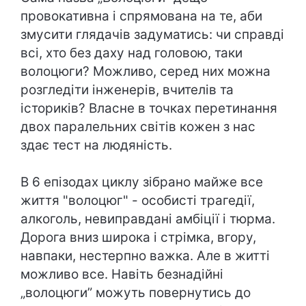
провокативна і спрямована на те, аби
змусити глядачів задуматись: чи справді
всі, хто без даху над головою, таки
волоцюги? Можливо, серед них можна
розгледіти інженерів, вчителів та
істориків? Власне в точках перетинання
двох паралельних світів кожен з нас
здає тест на людяність.
В 6 епізодах циклу зібрано майже все
життя "волоцюг" - особисті трагедії,
алкоголь, невиправдані амбіції і тюрма.
Дорога вниз широка і стрімка, вгору,
навпаки, нестерпно важка. Але в житті
можливо все. Навіть безнадійні
„волоцюги” можуть повернутись до