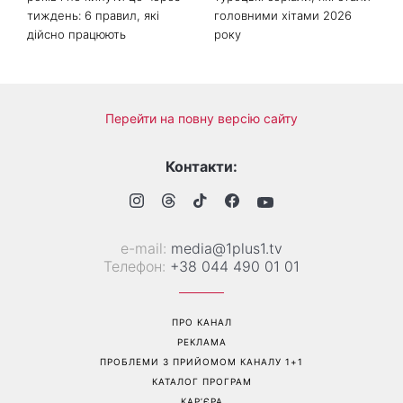
Як почати бігати після 35
Рейтинги зашкалюють: 3
років і не кинути це через
турецькі серіали, які стали