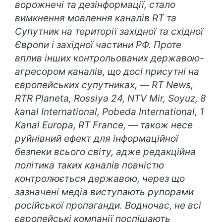
ворожнечі та дезінформації, стало
вимкнення мовлення каналів RT та
Супутник на території західної та східної
Європи і західної частини РФ. Проте
вплив інших контрольованих державою-
агресором каналів, що досі присутні на
європейських супутниках, — RT News,
RTR Planeta, Rossiya 24, NTV Mir, Soyuz, 8
kanal International, Pobeda International, 1
Kanal Europa, RT France, — також несе
руйнівний ефект для інформаційної
безпеки всього світу, адже редакційна
політика таких каналів повністю
контролюється державою, через що
зазначені медіа виступають рупорами
російської пропаганди. Водночас, не всі
європейські компанії поспішають