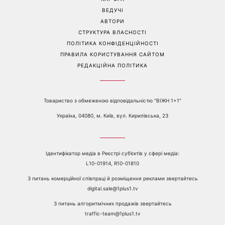
тиждень: 6 правил, які
головними хітами 2026
дійсно працюють
року
Перейти на повну версію сайту
Контакти:
е-mail:
media@1plus1.tv
Телефон:
+38 044 490 01 01
ПРО КАНАЛ
РЕКЛАМА
ПРОБЛЕМИ З ПРИЙОМОМ КАНАЛУ 1+1
КАТАЛОГ ПРОГРАМ
КАР’ЄРА