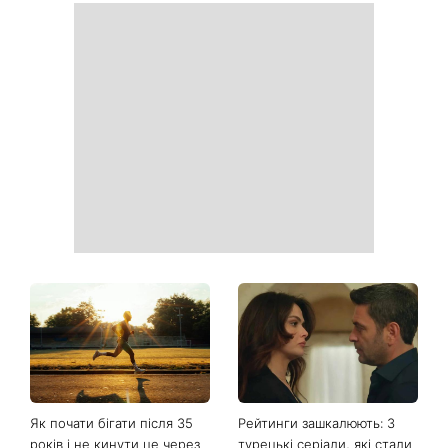
Сухі п'яти більше не
Не кінець світу: 12 серпня
проблема: 7 простих
відбудеться рідкісне
способів повернути стопам
поєднання сонячного
м'якість без дорогого
затемнення, Персеїди та
педикюру
параду планет – коли їх
можна побачити
Баклажани й перець за 10
Життя цих знаків зодіаку
хвилин: закуска Серпень,
вже не буде колишнім:
яку варто приготувати саме
гороскоп назвав тих, на
зараз
кого чекає великий
поворот із 8 серпня