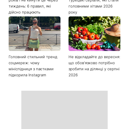
Останні новини
Як почати бігати після 35
Рейтинги зашкалюють: 3
років і не кинути це через
турецькі серіали, які стали