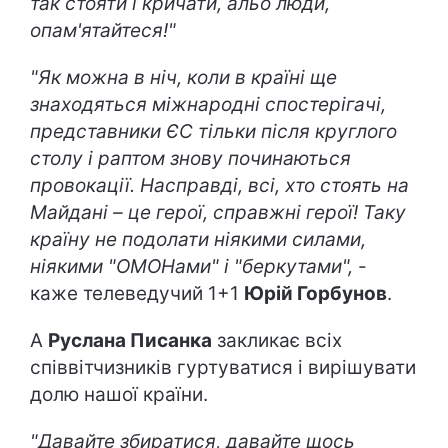
так стояти і кричати, альо люди,
опам'ятайтеся!"
"Як можна в ніч, коли в країні ще
знаходяться міжнародні спостерігачі,
представники ЄС тільки після круглого
столу і раптом знову починаються
провокації. Насправді, всі, хто стоять на
Майдані – це герої, справжні герої! Таку
країну не подолати ніякими силами,
ніякими "ОМОНами" і "беркутами",
-
каже телеведучий 1+1
Юрій Горбунов
.
А
Руслана Писанка
закликає всіх
співвітчизників гуртуватися і вирішувати
долю нашої країни.
"Давайте збиратися, давайте щось