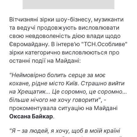
Вітчизняні зірки шоу-бізнесу, музиканти
та ведучі продовжують висловлювати
свою невдоволеність дією влади щодо
Євромайдану. В інтерв'ю "ТСН.Особливе"
зірки категорично висловлюються про
останні події на Майдані:
"Неймовірно болить серце за моє
кохане, рідне місто Київ. Страшно вийти
на Хрещатик… Це соромно, це соромно…
більше нічого не хочу говорити"
, -
прокоментувала ситуацію на Майдані
Оксана Байкар
.
"Я – за людей, я хочу, щоб в моїй країні