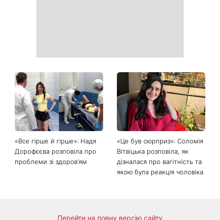
тиждень: 6 правил, які
головними хітами 2026
дійсно працюють
року
Головний стильний тренд
Не відкладайте до вересня:
соцмереж: чому
що обов'язково потрібно
мініспідниця з паєтками
зробити на ділянці у серпні
підкорила Instagram
2026