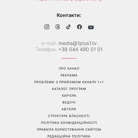
«Все гірше й гірше»: Надя
«Це був сюрприз»: Соломія
Дорофєєва розповіла про
Вітвіцька розповіла, як
проблеми зі здоров’ям
дізналася про вагітність та
якою була реакція чоловіка
Перейти на повну версію сайту