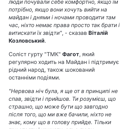
люди почували себе комфортно, якщо їм
потрібно, якщо вони хочуть вийти на
майдан і днями і ночами проводити там
час, ніхто немає права просто так брати і
витискати їх звідти"
, - сказав
Віталій
Козловський
.
Соліст гурту "ТМК"
Фагот
, який
регулярно ходить на Майдан і підтримує
рідний народ, також шокований
останніми подіями.
"Нервова ніч була, я ще от в принципі не
спав, звідти і прийшов. Ти розумієш, що
страшно, що може бути що завгодно
після того, що ми вже бачили, ніхто не
знає, кому що в голову прийде. Тільки