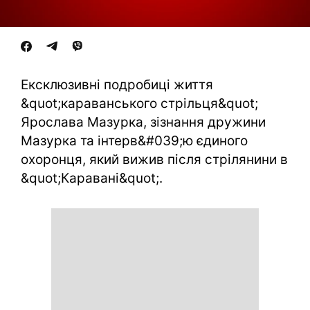
Ексклюзивні подробиці життя
&quot;караванського стрільця&quot;
Ярослава Мазурка, зізнання дружини
Мазурка та інтерв&#039;ю єдиного
охоронця, який вижив після стрілянини в
&quot;Каравані&quot;.