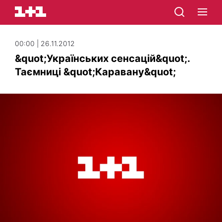
00:00 | 26.11.2012
&quot;Українських сенсацій&quot;.
Таємниці &quot;Каравану&quot;