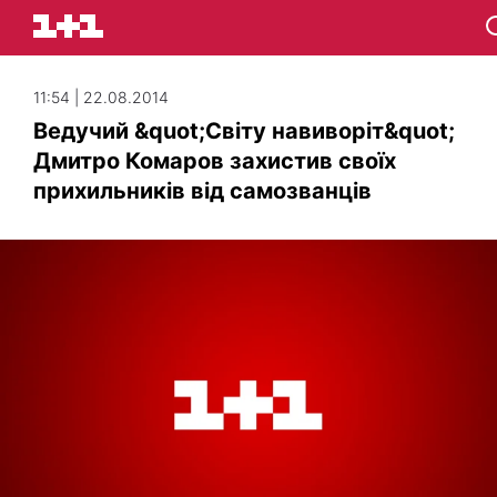
11:54 | 22.08.2014
Ведучий &quot;Світу навиворіт&quot;
Дмитро Комаров захистив своїх
прихильників від самозванців