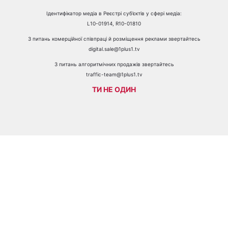
Ідентифікатор медіа в Реєстрі суб’єктів у сфері медіа:
L10-01914, R10-01810
З питань комерційної співпраці й розміщення реклами звертайтесь
digital.sale@1plus1.tv
З питань алгоритмічних продажів звертайтесь
traffic-team@1plus1.tv
ТИ НЕ ОДИН