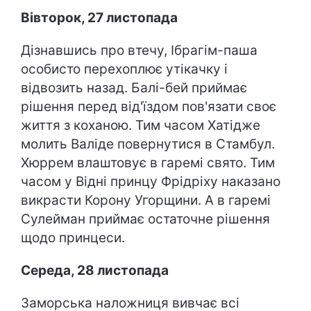
Вівторок, 27 листопада
Дізнавшись про втечу, Ібрагім-паша
особисто перехоплює утікачку і
відвозить назад. Балі-бей приймає
рішення перед від'їздом пов'язати своє
життя з коханою. Тим часом Хатідже
молить Валіде повернутися в Стамбул.
Хюррем влаштовує в гаремі свято. Тим
часом у Відні принцу Фрідріху наказано
викрасти Корону Угорщини. А в гаремі
Сулейман приймає остаточне рішення
щодо принцеси.
Середа, 28 листопада
Заморська наложниця вивчає всі