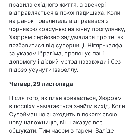
правила східного життя, а ввечері
відправляється в покої падишаха. Коли
на ранок повелитель відправився з
чорнявою красунею на кінну прогулянку,
Хюррем серйозно задумалася про те, як
позбавитися від суперниці. Нігяр-калфа
за указом Ібрагіма, пропонує пані
допомогу і дієвий метод назавжди і без
підозр усунути Ізабеллу.
Четвер, 29 листопада
Після того, як план зривається, Хюррем
в поспіху намагається знайти вихід. Коли
Сулейман не знаходить в покоях свою
нову наложницю, він наказує все
обшукати. Тим часом в гаремі Валіде