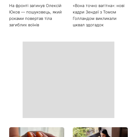
На фронті загинув Олексій
«Вона точно вагітна»: нові
Юков — пошуковець, який
кадри Зендеї з Томом
роками повертав тіла
Голландом викликали
загиблих воїнів
шквал здогадок