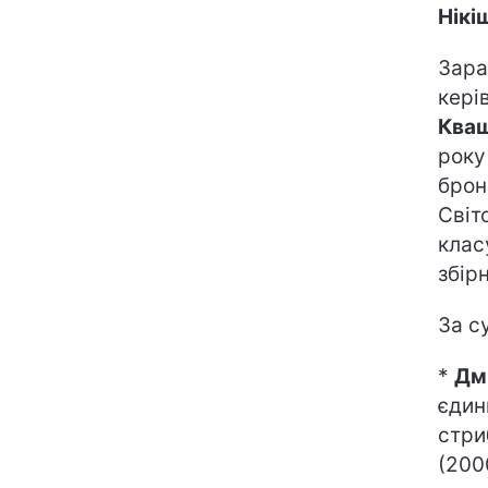
Нікі
Зара
кері
Кваш
року
брон
Світ
клас
збірн
За с
*
Дм
єдин
стри
(200