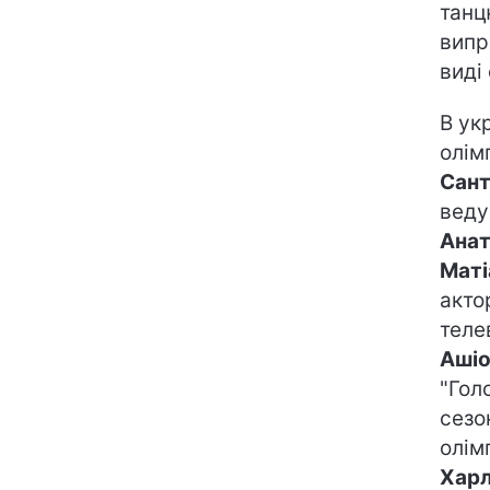
танц
випр
виді
В ук
олім
Сант
веду
Анат
Маті
акто
теле
Аші
"Гол
сезо
олім
Хар