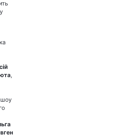
ить
у
чка
сій
люта
,
 шоу
го
льга
вген