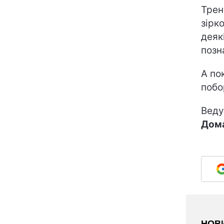
Трен
зірк
деяк
позн
А по
побо
Веду
Дом