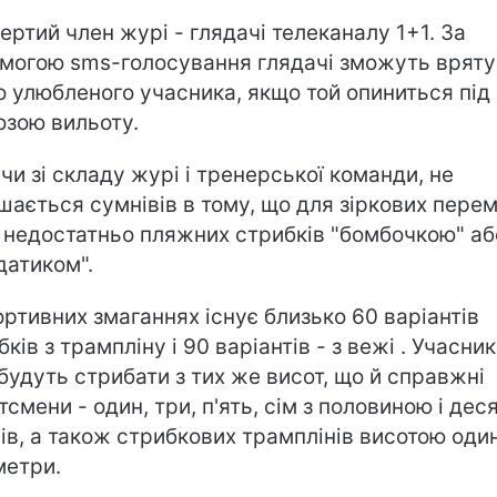
ертий член журі - глядачі телеканалу 1+1. За
могою sms-голосування глядачі зможуть вряту
о улюбленого учасника, якщо той опиниться під
озою вильоту.
чи зі складу журі і тренерської команди, не
шається сумнівів в тому, що для зіркових пере
 недостатньо пляжних стрибків "бомбочкою" аб
датиком".
ортивних змаганнях існує близько 60 варіантів
ків з трампліну і 90 варіантів - з вежі . Учасни
будуть стрибати з тих же висот, що й справжні
тсмени - один, три, п'ять, сім з половиною і дес
ів, а також стрибкових трамплінів висотою один
метри.