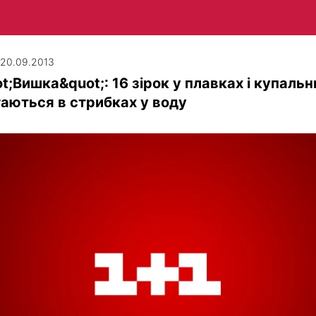
| 20.09.2013
t;Вишка&quot;: 16 зірок у плавках і купаль
аються в стрибках у воду