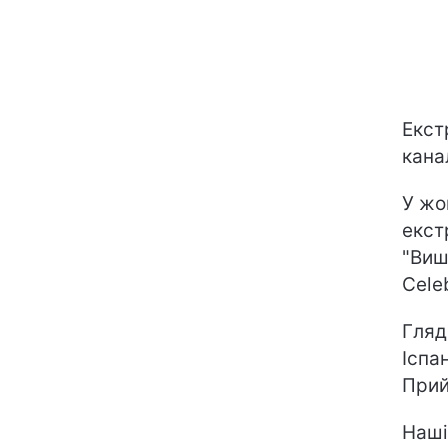
Екст
кана
У жо
екст
"Виш
Celeb
Гляд
Іспа
Прий
Наші