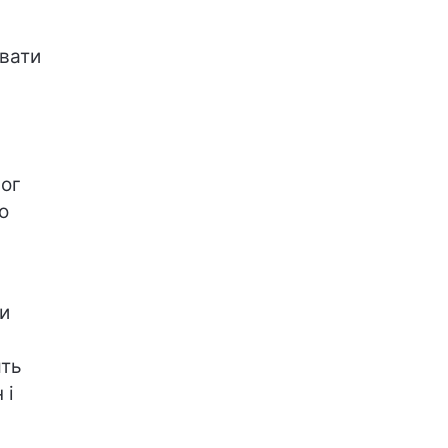
вати
мог
о
ки
ять
 і