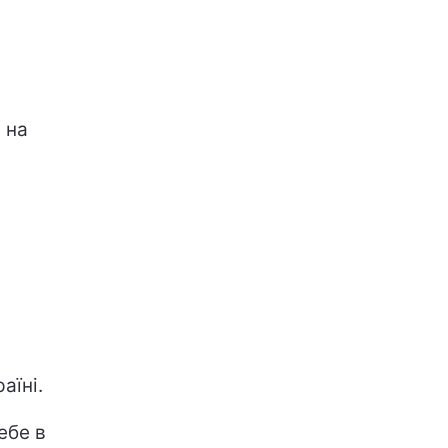
 на
аїні.
ебе в