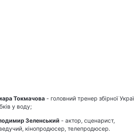
мара Токмачова
- головний тренер збірної Украї
бків у воду;
лодимир Зеленський
- актор, сценарист,
ведучий, кінопродюсер, телепродюсер.