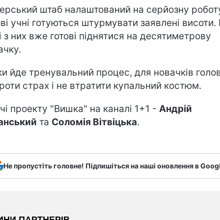
ерський штаб налаштований на серйозну робот
ові учні готуються штурмувати заявлені висоти. 
і з них вже готові піднятися на десятиметрову
ачку.
ки йде тренувальний процес, для новачків голов
роти страх і не втратити купальний костюм.
чі проекту "Вишка" на каналі 1+1 -
Андрій
анський
та
Соломія Вітвіцька
.
Не пропустіть головне! Підпишіться на наші оновлення в Goog