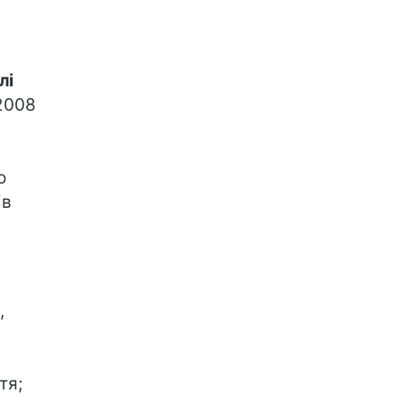
лі
 2008
о
ів
,
тя;