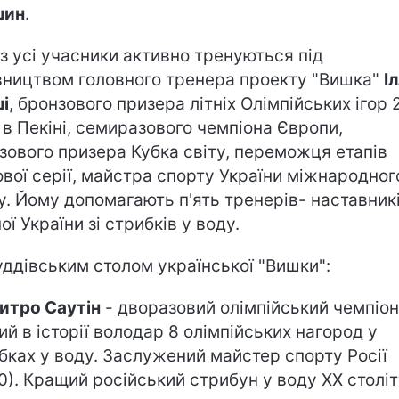
шин
.
з усі учасники активно тренуються під
вництвом головного тренера проекту "Вишка"
Іл
і
, бронзового призера літніх Олімпійських ігор
 в Пекіні, семиразового чемпіона Європи,
зового призера Кубка світу, переможця етапів
ової серії, майстра спорту України міжнародног
у. Йому допомагають п'ять тренерів- наставник
ої України зі стрибків у воду.
уддівським столом української "Вишки":
итро Саутін
- дворазовий олімпійський чемпіон
ий в історії володар 8 олімпійських нагород у
бках у воду. Заслужений майстер спорту Росії
0). Кращий російський стрибун у воду XX століт