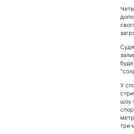
Четв
допо
свог
загр
Судя
зали
буде
"сол
У сп
стриб
шоу 
спор
метр
три 