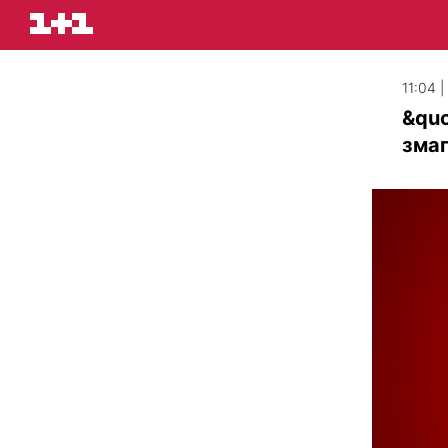
11:04 
&quo
змаг