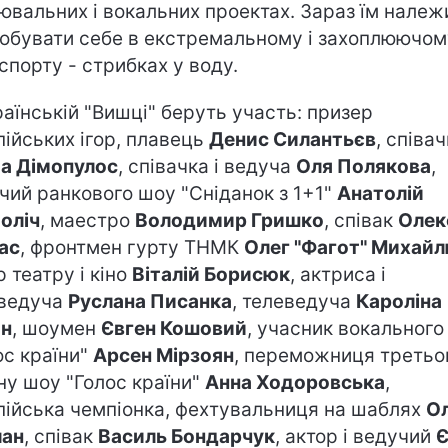
ювальних і вокальних проектах. Зараз їм належ
обувати себе в екстремальному і захоплюючом
 спорту - стрибках у воду.
раїнській "Вишці" беруть участь: призер
пійських ігор, плавець
Денис Силантьєв
, співа
а Дімопулос
, співачка і ведуча
Оля Полякова
,
чий ранкового шоу "Сніданок з 1+1"
Анатолій
оліч
, маестро
Володимир Гришко
, співак
Олек
ас
, фронтмен гурту ТНМК
Олег "Фагот" Михай
р театру і кіно
Віталій Борисюк
, актриса і
ведуча
Руслана Писанка
, телеведуча
Кароліна
он
, шоумен
Євген Кошовий
, учасник вокального
ос країни"
Арсен Мірзоян
, переможниця третьо
ну шоу "Голос країни"
Анна Ходоровська
,
пійська чемпіонка, фехтувальниця на шаблях
О
лан
, співак
Василь Бондарчук
, актор і ведучий
Є