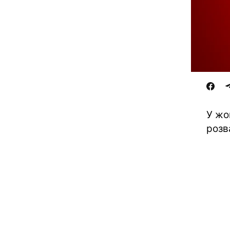
У жо
розв