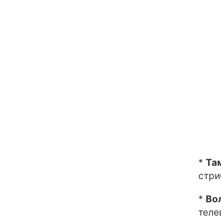
*
Та
стри
*
Во
теле